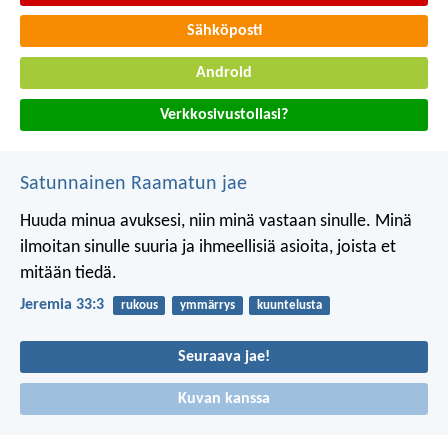
Sähköposti
Android
Verkkosivustollasi?
Satunnainen Raamatun jae
Huuda minua avuksesi, niin minä vastaan sinulle. Minä
ilmoitan sinulle suuria ja ihmeellisiä asioita, joista et
mitään tiedä.
Jeremia 33:3
rukous
ymmärrys
kuuntelusta
Seuraava jae!
Kuvan kanssa