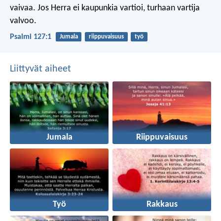
vaivaa.
Jos Herra ei kaupunkia vartioi,
turhaan vartija
valvoo.
Psalmi 127:1
Jumala
riippuvaisuus
työ
Liittyvät aiheet
Jumala
Riippuvaisuus
Työ
Rakkaus