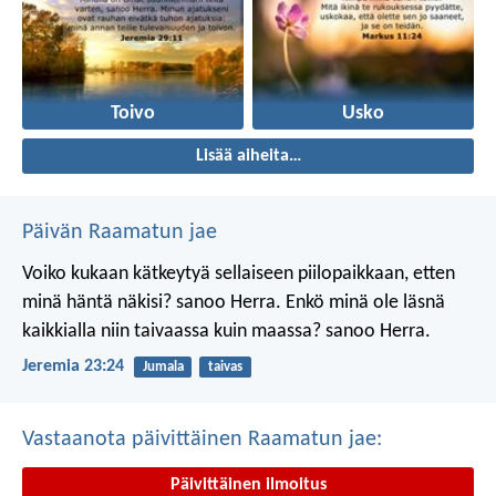
Toivo
Usko
Lisää aiheita…
Päivän Raamatun jae
Voiko kukaan kätkeytyä sellaiseen piilopaikkaan, etten
minä häntä näkisi? sanoo Herra.
Enkö minä ole läsnä
kaikkialla niin taivaassa kuin maassa? sanoo Herra.
Jeremia 23:24
Jumala
taivas
Vastaanota päivittäinen Raamatun jae:
Päivittäinen ilmoitus