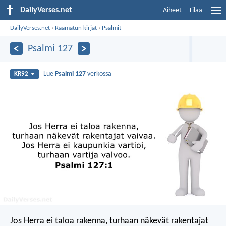
DailyVerses.net
Aiheet
Tilaa
DailyVerses.net
›
Raamatun kirjat
›
Psalmit
Psalmi 127
Lue
Psalmi 127
verkossa
KR92
Jos Herra ei taloa rakenna,
turhaan näkevät rakentajat