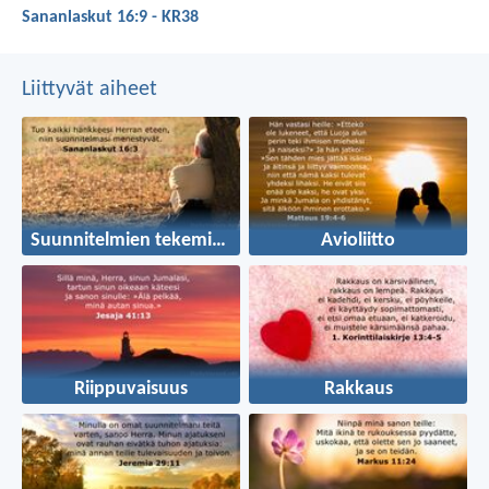
Sananlaskut 16:9 - KR38
Liittyvät aiheet
Suunnitelmien tekeminen
Avioliitto
Riippuvaisuus
Rakkaus