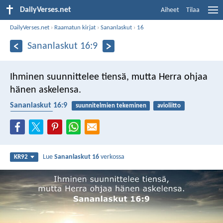
DailyVerses.net
Aiheet
Tilaa
DailyVerses.net
›
Raamatun kirjat
›
Sananlaskut
›
16
Sananlaskut 16:9
Ihminen suunnittelee tiensä,
mutta Herra ohjaa
hänen askelensa.
Sananlaskut 16:9
suunnitelmien tekeminen
avioliitto
riippuvaisuus
Lue
Sananlaskut 16
verkossa
KR92