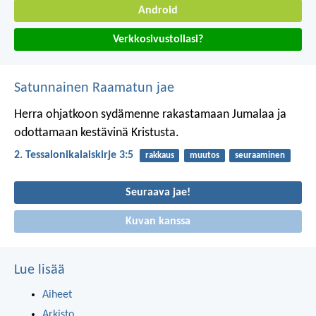
Android
Verkkosivustollasi?
Satunnainen Raamatun jae
Herra ohjatkoon sydämenne rakastamaan Jumalaa ja
odottamaan kestävinä Kristusta.
2. Tessalonikalaiskirje 3:5
rakkaus
muutos
seuraaminen
Seuraava jae!
Kuvan kanssa
Lue lisää
Aiheet
Arkisto