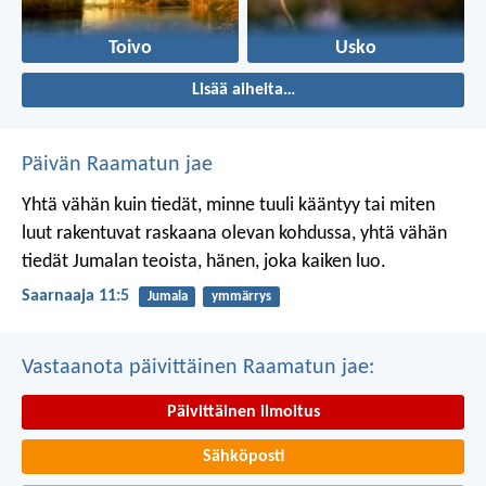
Toivo
Usko
Lisää aiheita…
Päivän Raamatun jae
Yhtä vähän kuin tiedät, minne tuuli kääntyy
tai miten
luut rakentuvat raskaana olevan kohdussa,
yhtä vähän
tiedät Jumalan teoista,
hänen, joka kaiken luo.
Saarnaaja 11:5
Jumala
ymmärrys
Vastaanota päivittäinen Raamatun jae:
Päivittäinen ilmoitus
Sähköposti