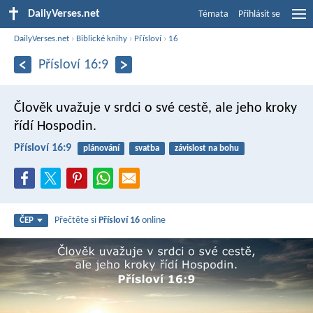
DailyVerses.net
Témata
Přihlásit se
DailyVerses.net
›
Biblické knihy
›
Přísloví
›
16
Přísloví 16:9
Člověk uvažuje v srdci o své cestě,
ale jeho kroky
řídí Hospodin.
Přísloví 16:9
plánování
svatba
závislost na bohu
Přečtěte si
Přísloví 16
online
ČEP