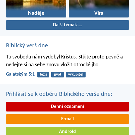
Naděje
Víra
Další témata…
Biblický verš dne
Tu svobodu nám vydobyl Kristus. Stůjte proto pevně a
nedejte si na sebe znovu vložit otrocké jho.
Galatským 5:1
Ježíš
život
vykupitel
Přihlásit se k odběru Biblického verše dne:
Denní oznámení
E-mail
Android