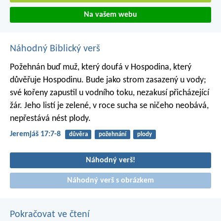
Na vašem webu
Náhodný Biblický verš
Požehnán buď muž, který doufá v Hospodina,
který
důvěřuje Hospodinu.
Bude jako strom zasazený u vody;
své kořeny zapustil u vodního toku,
nezakusí přicházející
žár.
Jeho listí je zelené,
v roce sucha se ničeho neobává,
nepřestává nést plody.
Jeremjáš 17:7-8
důvěra
požehnání
plody
Náhodný verš!
Náhodný verš s obrázkem
Pokračovat ve čtení