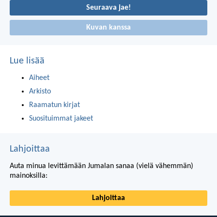
Seuraava jae!
Kuvan kanssa
Lue lisää
Aiheet
Arkisto
Raamatun kirjat
Suosituimmat jakeet
Lahjoittaa
Auta minua levittämään Jumalan sanaa (vielä vähemmän)
mainoksilla:
Lahjoittaa