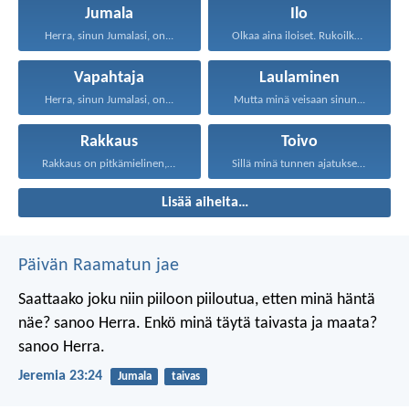
Jumala
Ilo
Herra, sinun Jumalasi, on...
Olkaa aina iloiset. Rukoilkaa...
Vapahtaja
Laulaminen
Herra, sinun Jumalasi, on...
Mutta minä veisaan sinun...
Rakkaus
Toivo
Rakkaus on pitkämielinen, rakkaus...
Sillä minä tunnen ajatukseni...
Lisää aiheita…
Päivän Raamatun jae
Saattaako joku niin piiloon piiloutua,
etten minä häntä
näe? sanoo Herra.
Enkö minä täytä taivasta ja maata?
sanoo Herra.
Jeremia 23:24
Jumala
taivas