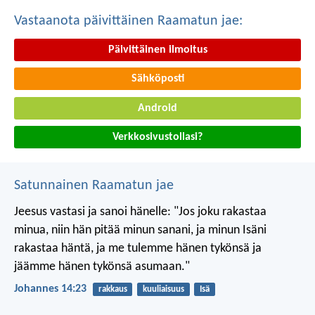
Vastaanota päivittäinen Raamatun jae:
Päivittäinen ilmoitus
Sähköposti
Android
Verkkosivustollasi?
Satunnainen Raamatun jae
Jeesus vastasi ja sanoi hänelle: "Jos joku rakastaa
minua, niin hän pitää minun sanani, ja minun Isäni
rakastaa häntä, ja me tulemme hänen tykönsä ja
jäämme hänen tykönsä asumaan."
Johannes 14:23
rakkaus
kuuliaisuus
Isä