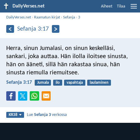
DailyVerses.net
Aiheet
Tilaa
DailyVerses.net
›
Raamatun kirjat
›
Sefanja
›
3
Sefanja 3:17
Herra, sinun Jumalasi, on sinun keskelläsi,
sankari, joka auttaa.
Hän ilolla iloitsee sinusta,
hän on ääneti, sillä hän rakastaa sinua,
hän
sinusta riemulla riemuitsee.
Sefanja 3:17
Jumala
ilo
vapahtaja
laulaminen
Lue
Sefanja 3
verkossa
KR38