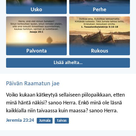
Usko
Perhe
Palvonta
Rukous
Lisää aiheita…
Päivän Raamatun jae
Voiko kukaan kätkeytyä sellaiseen piilopaikkaan, etten
minä häntä näkisi? sanoo Herra.
Enkö minä ole läsnä
kaikkialla niin taivaassa kuin maassa? sanoo Herra.
Jeremia 23:24
Jumala
taivas