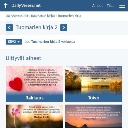
DailyVerses.net
Aiheet
Tilaa
DailyVerses.net
›
Raamatun kirjat
›
Tuomarien kirja
Tuomarien kirja 2
Lue
Tuomarien kirja 2
verkossa
KR92
Liittyvät aiheet
Rakkaus
Toivo