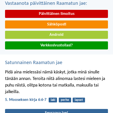
Vastaanota päivittäinen Raamatun jae:
Päivittäinen ilmoitus
Sähköposti
Android
Verkkosivustollasi?
Satunnainen Raamatun jae
Pidä aina mielessäsi nämä käskyt, jotka minä sinulle
tänään annan. Teroita niitä alinomaa lastesi mieleen ja
puhu niistä, olitpa kotona tai matkalla, makuulla tai
jalkeilla.
5. Mooseksen kirja 6:6-7
laki
perhe
lapset