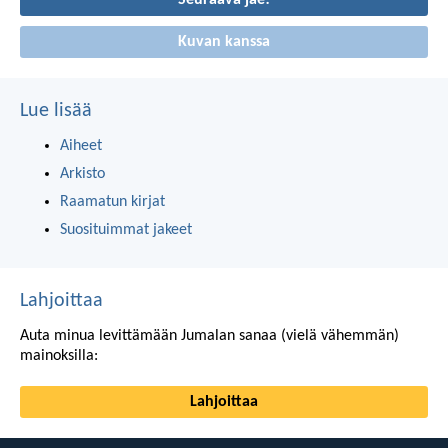
Seuraava jae!
Kuvan kanssa
Lue lisää
Aiheet
Arkisto
Raamatun kirjat
Suosituimmat jakeet
Lahjoittaa
Auta minua levittämään Jumalan sanaa (vielä vähemmän)
mainoksilla:
Lahjoittaa