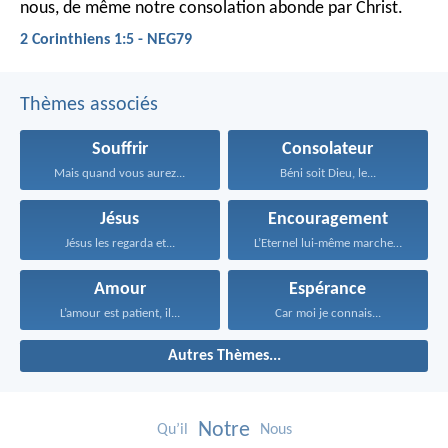
nous, de même notre consolation abonde par Christ.
2 Corinthiens 1:5 - NEG79
Thèmes associés
Souffrir
Consolateur
Mais quand vous aurez...
Béni soit Dieu, le...
Jésus
Encouragement
Jésus les regarda et...
L’Eternel lui-même marchera devant...
Amour
Espérance
L’amour est patient, il...
Car moi je connais...
Autres Thèmes...
Notre
Qu’il
Nous