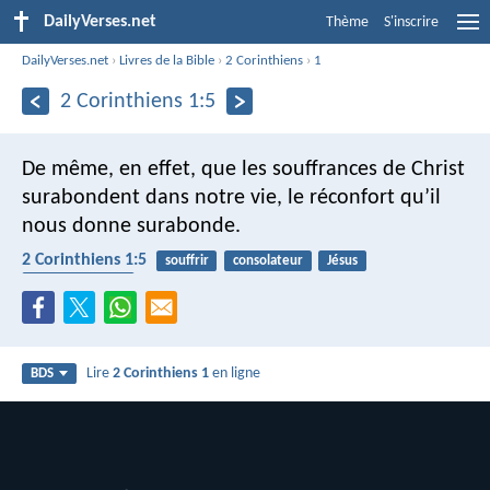
DailyVerses.net
Thème
S'inscrire
DailyVerses.net
›
Livres de la Bible
›
2 Corinthiens
›
1
2 Corinthiens 1:5
De même, en effet, que les souffrances de Christ
surabondent dans notre vie, le réconfort qu’il
nous donne surabonde.
2 Corinthiens 1:5
souffrir
consolateur
Jésus
encouragement
Lire
2 Corinthiens 1
en ligne
BDS