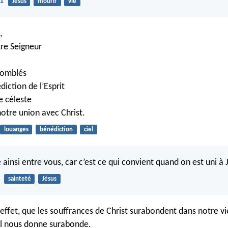
21
Jésus
mourir
vie
,
tre Seigneur
 comblés
iction de l’Esprit
e céleste
notre union avec Christ.
louanges
bénédiction
ciel
 ainsi entre vous, car c’est ce qui convient quand on est uni à 
sainteté
Jésus
ffet, que les souffrances de Christ surabondent dans notre vie
il nous donne surabonde.