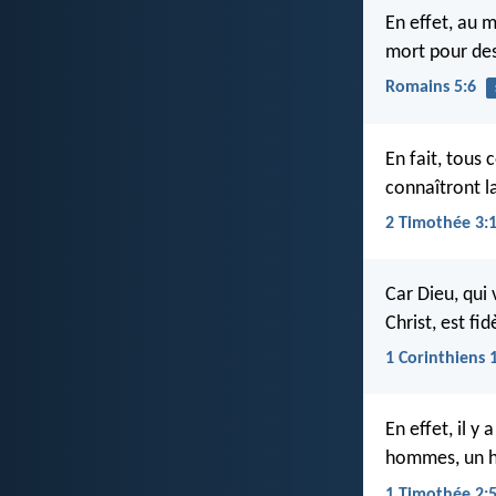
En effet, au 
mort pour de
Romains 5:6
En fait, tous 
connaîtront l
2 Timothée 3:
Car Dieu, qui
Christ, est fid
1 Corinthiens 
En effet, il y
hommes, un h
1 Timothée 2: