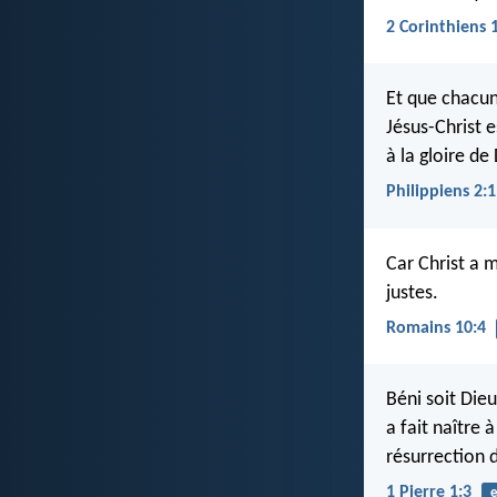
2 Corinthiens 
Et que chacun
Jésus-Christ e
à la gloire de
Philippiens 2:
Car Christ a m
justes.
Romains 10:4
Béni soit Die
a fait naître
résurrection d
1 Pierre 1:3
e