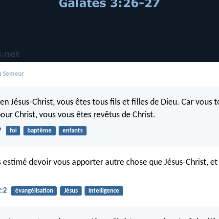
du Semeur
i en Jésus-Christ, vous êtes tous fils et filles de Dieu. Car vous 
our Christ, vous vous êtes revêtus de Christ.
7
foi
baptême
enfants
as estimé devoir vous apporter autre chose que Jésus-Christ, et
2:2
évangélisation
Jésus
intelligence