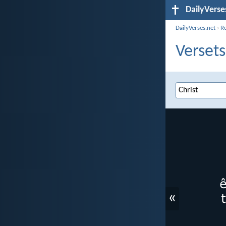
DailyVerse
DailyVerses.net
›
R
Versets
«