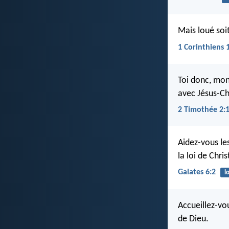
Mais loué soit
1 Corinthiens 
Toi donc, mon
avec Jésus-Ch
2 Timothée 2:
Aidez-vous le
la loi de Chris
Galates 6:2
lo
Accueillez-vou
de Dieu.