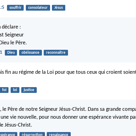
1:5
souffrir
consolateur
Jésus
 déclare :
st Seigneur
 Dieu le Père.
11
Dieu
obéissance
reconnaître
is fin au régime de la Loi pour que tous ceux qui croient soien
foi
loi
justice
u, le Père de notre Seigneur Jésus-Christ. Dans sa grande compa
 à une vie nouvelle, pour nous donner une espérance vivante par
e Jésus-Christ.
spérance
résurrection
renaissance