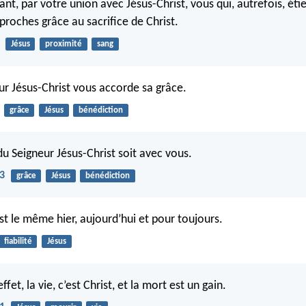
t, par votre union avec Jésus-Christ, vous qui, autrefois, étie
proches grâce au sacrifice de Christ.
Jésus
proximité
sang
ur Jésus-Christ vous accorde sa grâce.
grâce
Jésus
bénédiction
du Seigneur Jésus-Christ soit avec vous.
23
grâce
Jésus
bénédiction
st le même hier, aujourd’hui et pour toujours.
fiabilité
Jésus
fet, la vie, c’est Christ, et la mort est un gain.