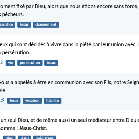
moment fixé par Dieu, alors que nous étions encore sans force, 
s pécheurs.
sacrifice
Jésus
changement
ceux qui sont décidés à vivre dans la piété par leur union avec 
a persécution.
12
vie
persécution
Jésus
 vous a appelés à être en communion avec son Fils, notre Seign
èle.
1:9
Jésus
vocation
fiabilité
 a un seul Dieu, et de même aussi un seul médiateur entre Dieu e
omme : Jésus-Christ.
5
Dieu
Jésus
médiateur