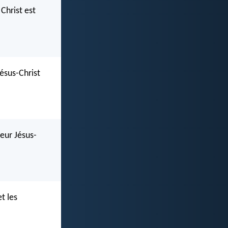
Christ est
Jésus-Christ
eur Jésus-
t les