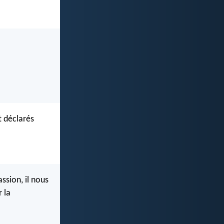
t déclarés
ssion, il nous
 la