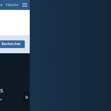
re
S'inscrire
»