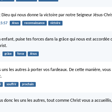
 Dieu qui nous donne la victoire par notre Seigneur Jésus-Chri
15:57
Jésus
reconnaissance
victoire
 enfant, puise tes forces dans la grâce qui nous est accordée 
rist.
1
grâce
force
Jésus
s uns les autres à porter vos fardeaux. De cette manière, vous
t.
i
souffrir
prochain
s donc les uns les autres, tout comme Christ vous a accueillis,