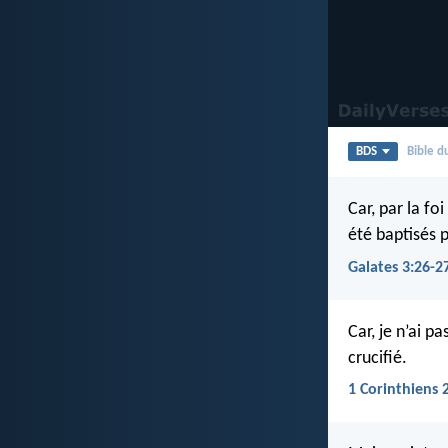
BDS
Bible 
Car, par la fo
été baptisés p
Galates 3:26-2
Car, je n’ai p
crucifié.
1 Corinthiens 