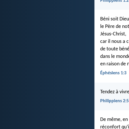
Philippiens 1:
Béni soit Dieu
le Père de no
Jésus-Christ,
car il nous a
de toute bénéd
dans le mond
en raison de 
Éphésiens 1:3
Tendez à vivre
Philippiens 2:5
De même, en e
réconfort qu’