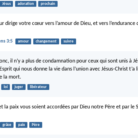
Jésus
adoration
prochain
ur dirige votre cœur vers l’amour de Dieu, et vers l’endurance
ens 3:5
amour
changement
suivre
nc, il n’y a plus de condamnation pour ceux qui sont unis à Jé
l’Esprit qui nous donne la vie dans l’union avec Jésus-Christ t’a l
e la mort.
loi
juger
libérateur
et la paix vous soient accordées par Dieu notre Père et par le 
grâce
paix
Père