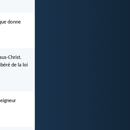
 que donne
sus-Christ.
ibéré de la loi
Seigneur