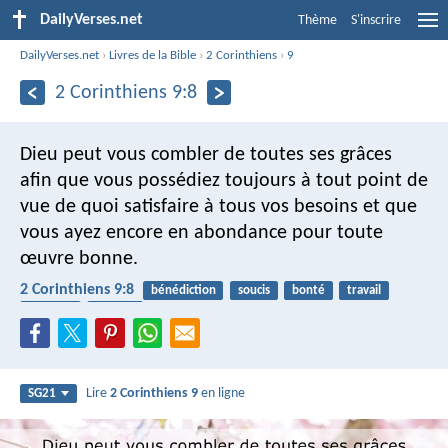
DailyVerses.net
Thème
S'inscrire
DailyVerses.net
›
Livres de la Bible
›
2 Corinthiens
›
9
2 Corinthiens 9:8
Dieu peut vous combler de toutes ses grâces
afin que vous possédiez toujours à tout point de
vue de quoi satisfaire à tous vos besoins et que
vous ayez encore en abondance pour toute
œuvre bonne.
2 Corinthiens 9:8
bénédiction
soucis
bonté
travail
recevoir
donner
Lire
2 Corinthiens 9
en ligne
SG21