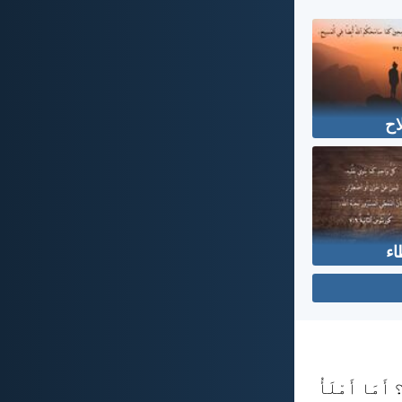
اح
اء
 أَمَا أَمْلَأُ