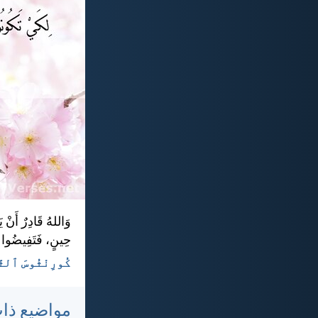
وَاللهُ قَادِرٌ أَنْ ي
حِينٍ، فَتَفِيضُوا 
كُورِنْثُوسَ ٱلثَّانِيةُ
مواضيع ذا