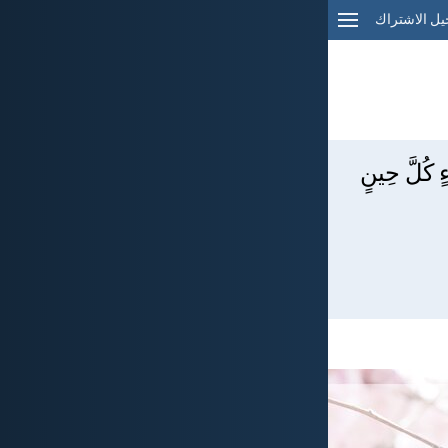
ل الاشتراك
ءٍ كُلَّ حِينٍ