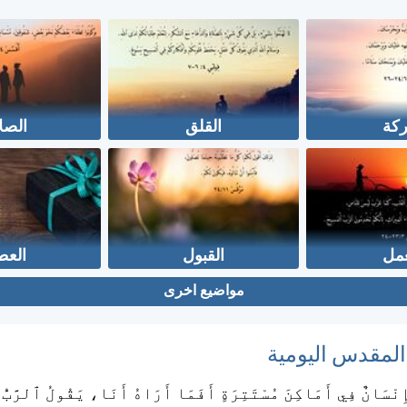
ركة
القلق
الصل
عمل
القبول
العط
مواضيع اخرى
 المقدس اليومية
ِنْسَانٌ فِي أَمَاكِنَ مُسْتَتِرَةٍ أَفَمَا أَرَاهُ أَنَا، يَقُولُ ٱلرَّبُّ؟