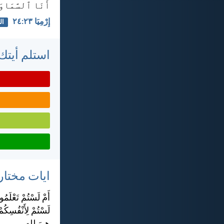
أَنَا ٱلسَّمَاوَ
إِرْمِيَا ٢٣:‏٢٤
ال
استلم أيتك 
ايات مختار
أَمْ لَسْتُمْ تَعْلَم
لَسْتُمْ لِأَنْفُسِكُ