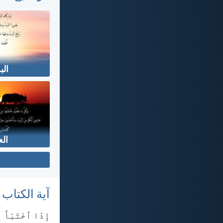
الب
ال
آية الكتاب
إِذَا ٱخْتَبَأَ إ