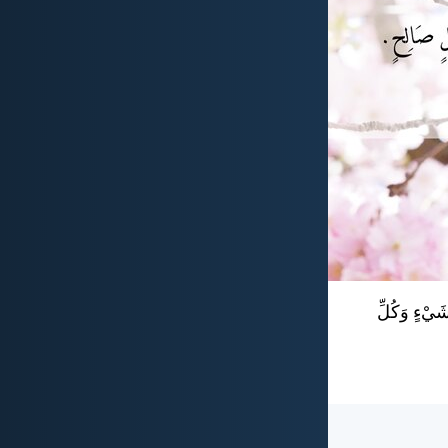
 شَيْءٍ وَكُلِّ