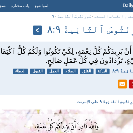
Dail
المواضيع
ايات مختارة
تسجي
فار الكتاب المقدس
›
كُورِنْثُوسَ ٱلثَّانِيةُ
›
٩
ْثُوسَ ٱلثَّانِيةُ ٩:‏٨
َنْ يَزِيدَكُمْ كُلَّ نِعْمَةٍ، لِكَيْ تَكُونُوا وَلَكُمْ كُلُّ ٱكْتِفَا
ٍ، تَزْدَادُونَ فِي كُلِّ عَمَلٍ صَالِحٍ.
ِيةُ ٩:‏٨
البركة
القلق
الصلاح
العمل
القبول
العطاء
رِنْثُوسَ ٱلثَّانِيةُ ٩
على الإنترنت