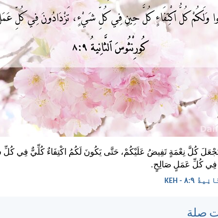
َجْعَلَ كُلَّ نِعْمَةٍ تَفِيضُ عَلَيْكُمْ، حَتَّى يَكُونَ لَكُمُ اكْتِفَاءٌ كُلِّيٌّ فِي كُلِّ
فِي كُلِّ عَمَلٍ صَالِحٍ.
 ٩:‏٨ - KEH
ت صلة