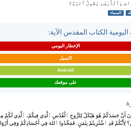
اتِ وَٱلْأَرْضَ، يَقُولُ ٱلرَّبُّ؟
له
السماء
اليومية الكتاب المقدس الآية:
الإخطار اليومي
الايميل
Android
على موقعك
ة
ُونَ أَنَّ جَسَدَكُمْ هُوَ هَيْكَلٌ لِلرُّوحِ ٱلْقُدُسِ ٱلَّذِي فِيكُمُ، ٱلَّذِي لَكُمْ مِن
مْ؟ لِأَنَّكُمْ قَدِ ٱشْتُرِيتُمْ بِثَمَنٍ. فَمَجِّدُوا ٱللهَ فِي أَجْسَادِكُمْ وَفِي أَرْوَ