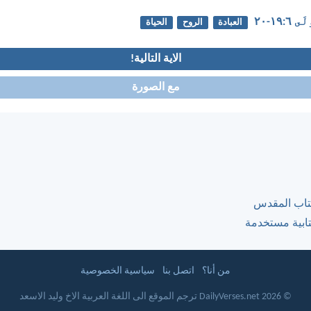
١٩-‏٢٠
العبادة
الروح
الحياة
الاية التالية!
مع الصورة
كتاب المقدس
كتابية مستخدمة
من أنا؟
اتصل بنا
سياسية الخصوصية
© 2026 DailyVerses.net ترجم الموقع الى اللغة العربية الاخ وليد الاسعد