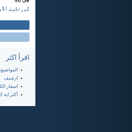
هِيَ لِلهِ.
كُورِنْثُوسَ ٱلأُولَى ٦:‏
اقرأ اكثر
المواضيع
ارشيف
اسفار ال
أكثر اية 