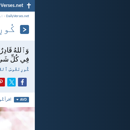
yVerses.net
DailyVerses.net
›
اس
كُورِن
وَٱللهُ قَادِرٌ أ
فِي كُلِّ شَيْء
كُورِنْثُوسَ ٱلثَّان
اقرأ
كُو
AVD