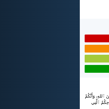
َ ٱللهِ، وَأَنَّكُمْ
احِكُمُ ٱلَّتِي