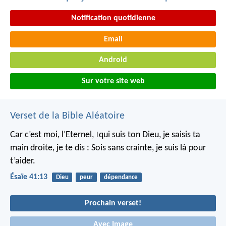
Notification quotidienne
Email
Android
Sur votre site web
Verset de la Bible Aléatoire
Car c’est moi, l’Eternel,
qui suis ton Dieu,
je saisis ta
|
main droite,
je te dis : Sois sans crainte,
je suis là pour
t’aider.
Ésaïe 41:13
Dieu
peur
dépendance
Prochain verset!
Avec Image