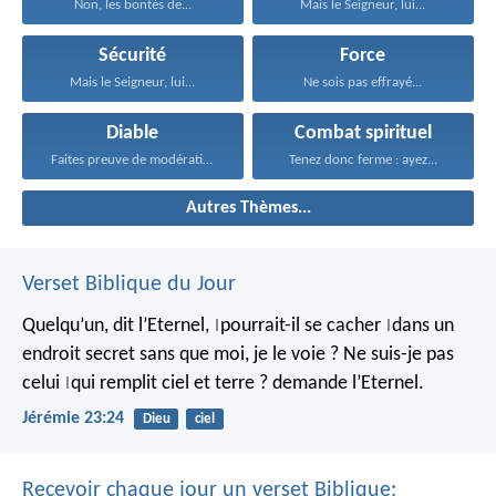
Non, les bontés de...
Mais le Seigneur, lui...
Sécurité
Force
Mais le Seigneur, lui...
Ne sois pas effrayé...
Diable
Combat spirituel
Faites preuve de modération...
Tenez donc ferme : ayez...
Autres Thèmes...
Verset Biblique du Jour
Quelqu’un, dit l’Eternel,
pourrait-il se cacher
dans un
|
|
endroit secret
sans que moi, je le voie ?
Ne suis-je pas
celui
qui remplit ciel et terre ?
demande l’Eternel.
|
Jérémie 23:24
Dieu
ciel
Recevoir chaque jour un verset Biblique: