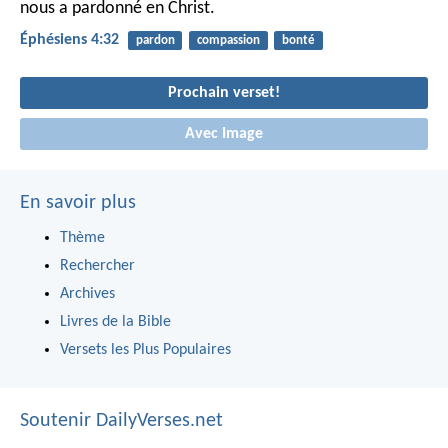
nous a pardonné en Christ.
Éphésiens 4:32
pardon
compassion
bonté
Prochain verset!
Avec Image
En savoir plus
Thème
Rechercher
Archives
Livres de la Bible
Versets les Plus Populaires
Soutenir DailyVerses.net