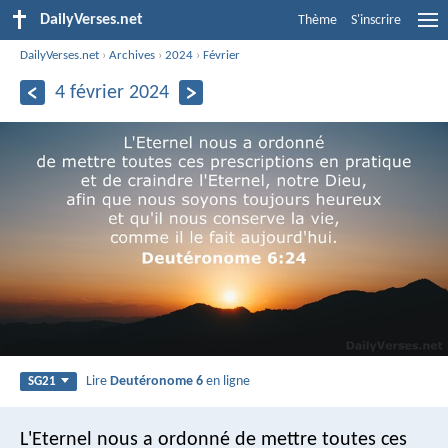
DailyVerses.net
Thème
S'inscrire
DailyVerses.net
›
Archives
›
2024
›
Février
4 février 2024
Lire
Deutéronome 6
en ligne
SG21
L'Eternel nous a ordonné de mettre toutes ces