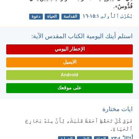
قُدُّوسٌ».
بُطْرُسَ ٱلْأُولَى ١:‏١٥-‏١٦
القداسة
الحياة
دعوة
استلم أيتك اليومية الكتاب المقدس الآية:
الإخطار اليومي
الايميل
Android
على موقعك
ايات مختارة
فَوْقَ كُلِّ تَحَفُّظٍ ٱحْفَظْ قَلْبَكَ، لِأَنَّ مِنْهُ مَخَارِجَ
ٱلْحَيَاةِ.