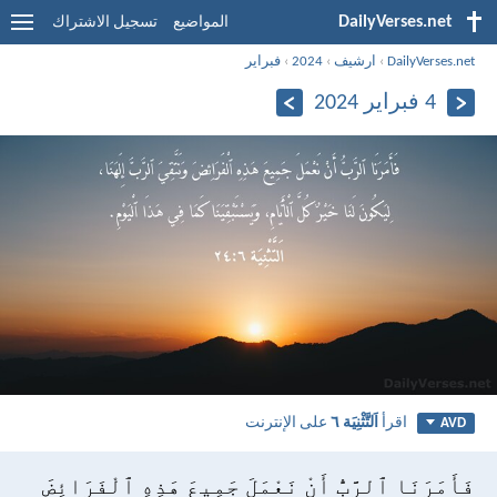
DailyVerses.net
المواضيع
تسجيل الاشتراك
DailyVerses.net
›
ارشيف
›
2024
›
فبراير
4 فبراير 2024
اقرأ
اَلتَّثْنِيَة ٦
على الإنترنت
AVD
فَأَمَرَنَا ٱلرَّبُّ أَنْ نَعْمَلَ جَمِيعَ هَذِهِ ٱلْفَرَائِضَ