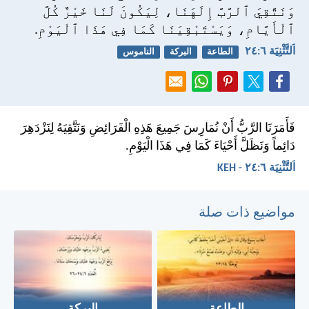
وَنَتَّقِيَ ٱلرَّبَّ إِلَهَنَا، لِيَكُونَ لَنَا خَيْرٌ كُلَّ
ٱلْأَيَّامِ، وَيَسْتَبْقِيَنَا كَمَا فِي هَذَا ٱلْيَوْمِ.
اَلتَّثْنِيَة ٦:‏٢٤
الطاعة
البركة
الناموس
فَأَمَرَنَا الرَّبُّ أَنْ نُمَارِسَ جَمِيعَ هَذِهِ الْفَرَائِضِ وَنَتَّقِيَهُ لِنَزْدَهِرَ
دَائِماً وَنَظَلَّ أَحْيَاءَ كَمَا فِي هَذَا الْيَوْمِ.
اَلتَّثْنِيَة ٦:‏٢٤ - KEH
مواضيع ذات صلة