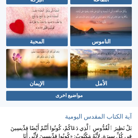
الطاعة
البركة
الناموس
المحبة
الأمل
الإيمان
مواضيع اخرى
آية الكتاب المقدس اليومية
بَلْ نَظِيرَ ٱلْقُدُّوسِ ٱلَّذِي دَعَاكُمْ، كُونُوا أَنْتُمْ أَيْضًا قِدِّيسِينَ
فِي كُلِّ سِيرَةٍ. لِأَنَّهُ مَكْتُوبٌ: «كُونُوا قِدِّيسِينَ لِأَنِّي أَنَا