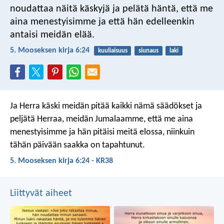
noudattaa näitä käskyjä ja pelätä häntä, että me
aina menestyisimme ja että hän edelleenkin
antaisi meidän elää.
5. Mooseksen kirja 6:24
kuuliaisuus
siunaus
laki
Ja Herra käski meidän pitää kaikki nämä säädökset ja
peljätä Herraa, meidän Jumalaamme, että me aina
menestyisimme ja hän pitäisi meitä elossa, niinkuin
tähän päivään saakka on tapahtunut.
5. Mooseksen kirja 6:24 - KR38
Liittyvät aiheet