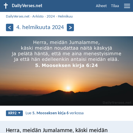
DailyVerses.net
Aiheet
Tilaa
DailyVerses.net
›
Arkisto
›
2024
›
Helmikuu
4. helmikuuta 2024
Lue
5. Mooseksen kirja 6
verkossa
KR92
Herra, meidän Jumalamme, käski meidän