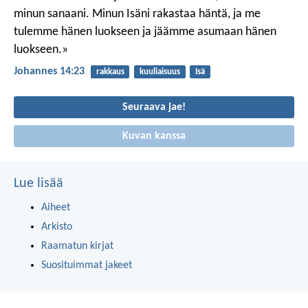
minun sanaani. Minun Isäni rakastaa häntä, ja me
tulemme hänen luokseen ja jäämme asumaan hänen
luokseen.»
Johannes 14:23
rakkaus
kuuliaisuus
Isä
Seuraava jae!
Kuvan kanssa
Lue lisää
Aiheet
Arkisto
Raamatun kirjat
Suosituimmat jakeet