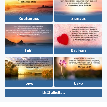
Kuuliaisuus
Siunaus
Laki
Rakkaus
Toivo
Usko
Lisää aiheita…