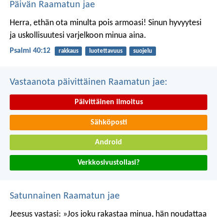
Päivän Raamatun jae
Herra, ethän ota minulta pois armoasi!
Sinun hyvyytesi
ja uskollisuutesi
varjelkoon minua aina.
Psalmi 40:12
rakkaus
luotettavuus
suojelu
Vastaanota päivittäinen Raamatun jae:
Päivittäinen ilmoitus
Sähköposti
Android
Verkkosivustollasi?
Satunnainen Raamatun jae
Jeesus vastasi: »Jos joku rakastaa minua, hän noudattaa