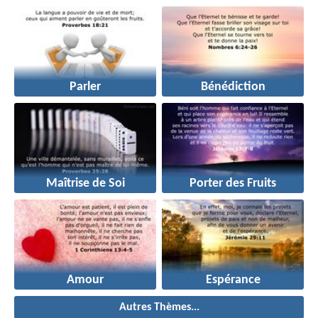
Parler
Bénédiction
Maîtrise de Soi
Porter des Fruits
Amour
Espérance
Autres Thèmes...