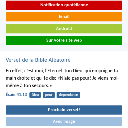
Notification quotidienne
Email
Android
Sur votre site web
Verset de la Bible Aléatoire
En effet, c’est moi, l'Eternel, ton Dieu,
qui empoigne ta
main droite
et qui te dis: «N’aie pas peur!
Je viens moi-
même à ton secours.»
Ésaïe 41:13
Dieu
peur
dépendance
Prochain verset!
Avec Image