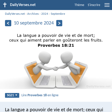
DailyVerses.net
Thème
S'inscrire
DailyVerses.net
›
Archives
›
2024
›
Septembre
10 septembre 2024
Lire
Proverbes 18
en ligne
SG21
La langue a pouvoir de vie et de mort;
ceux qui