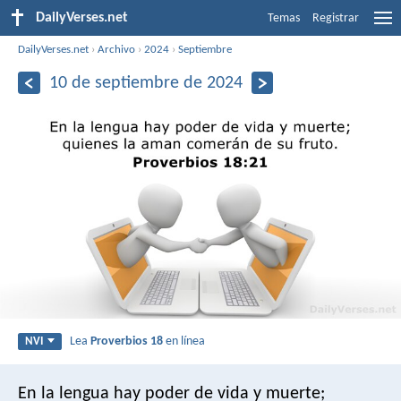
DailyVerses.net
Temas
Registrar
DailyVerses.net
›
Archivo
›
2024
›
Septiembre
10 de septiembre de 2024
Lea
Proverbios 18
en línea
NVI
En la lengua hay poder de vida y muerte;