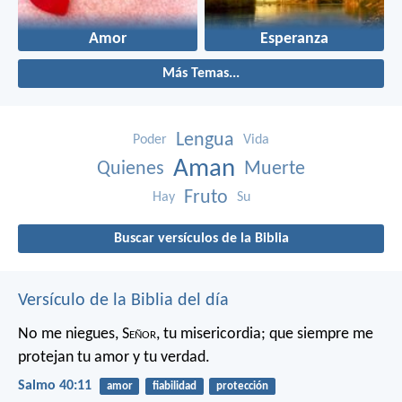
Amor
Esperanza
Más Temas...
Lengua
Poder
Vida
Aman
Quienes
Muerte
Fruto
Hay
Su
Buscar versículos de la Biblia
Versículo de la Biblia del día
No me niegues, S
eñor
, tu misericordia;
que siempre me
protejan tu amor y tu verdad.
Salmo 40:11
amor
fiabilidad
protección