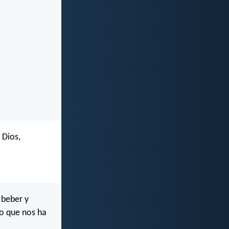
 Dios,
 beber y
lo que nos ha