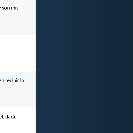
e son mis
n recibir la
l, dará