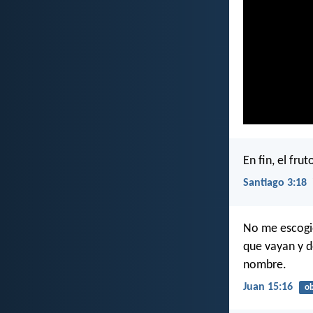
En fin, el fru
Santiago 3:18
No me escogie
que vayan y d
nombre.
Juan 15:16
ob