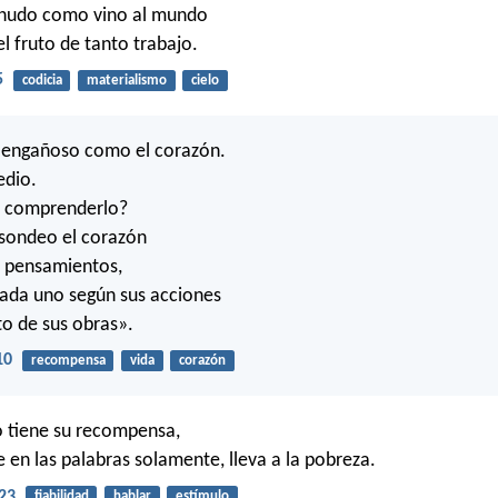
esnudo como vino al mundo
 el fruto de tanto trabajo.
5
codicia
materialismo
cielo
 engañoso como el corazón.
edio.
 comprenderlo?
 sondeo el corazón
s pensamientos,
cada uno según sus acciones
to de sus obras».
10
recompensa
vida
corazón
o tiene su recompensa,
 en las palabras solamente, lleva a la pobreza.
23
fiabilidad
hablar
estímulo