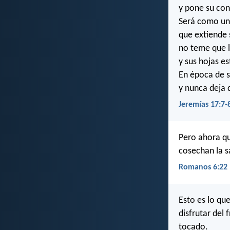
y pone su con
Será como un 
que extiende s
no teme que l
y sus hojas e
En época de s
y nunca deja 
Jeremías 17:7-
Pero ahora qu
cosechan la s
Romanos 6:22
Esto es lo qu
disfrutar del
tocado.