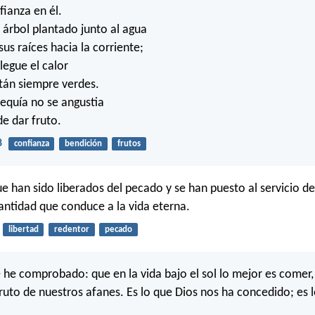
fianza en él.
árbol plantado junto al agua
us raíces hacia la corriente;
legue el calor
stán siempre verdes.
equía no se angustia
de dar fruto.
8
confianza
bendición
frutos
e han sido liberados del pecado y se han puesto al servicio de
antidad que conduce a la vida eterna.
libertad
redentor
pecado
e he comprobado: que en la vida bajo el sol lo mejor es comer,
 fruto de nuestros afanes. Es lo que Dios nos ha concedido; es 