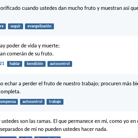
lorificado cuando ustedes dan mucho fruto y muestran así qu
re
seguir
evangelización
hay poder de vida y muerte;
an comerán de su fruto.
21
hablar
bendición
autocontrol
o echar a perder el fruto de nuestro trabajo; procuren más bie
completa.
compensa
autocontrol
trabajo
 y ustedes son las ramas. El que permanece en mí, como yo en é
 separados de mí no pueden ustedes hacer nada.