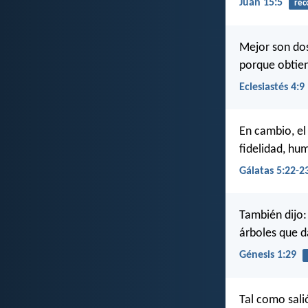
Juan 15:5
rec
Mejor son do
porque obtien
Eclesiastés 4:9
En cambio, el 
fidelidad, hu
Gálatas 5:22-2
También dijo: 
árboles que d
Génesis 1:29
Tal como sali