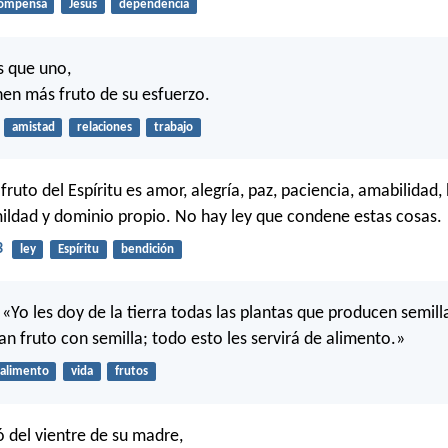
ompensa
Jesús
dependencia
s que uno,
en más fruto de su esfuerzo.
amistad
relaciones
trabajo
fruto del Espíritu es amor, alegría, paz, paciencia, amabilidad
mildad y dominio propio. No hay ley que condene estas cosas.
3
ley
Espíritu
bendición
«Yo les doy de la tierra todas las plantas que producen semill
an fruto con semilla; todo esto les servirá de alimento.»
alimento
vida
frutos
ó del vientre de su madre,