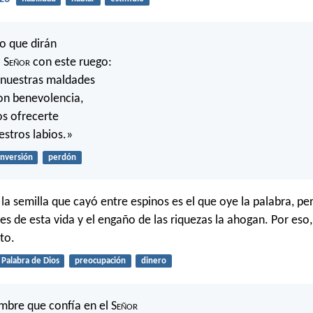
lo que dirán
 S
eñor
con este ruego:
nuestras maldades
on benevolencia,
s ofrecerte
estros labios.»
nversión
perdón
 la semilla que cayó entre espinos es el que oye la palabra, per
s de esta vida y el engaño de las riquezas la ahogan. Por eso,
uto.
Palabra de Dios
preocupación
dinero
mbre que confía en el S
eñor