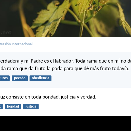
ersión Internacional
 verdadera y mi Padre es el labrador. Toda rama que en mí no da
oda rama que da fruto la poda para que dé más fruto todavía.
rutos
pecado
obediencia
 luz consiste en toda bondad, justicia y verdad.
z
bondad
justicia