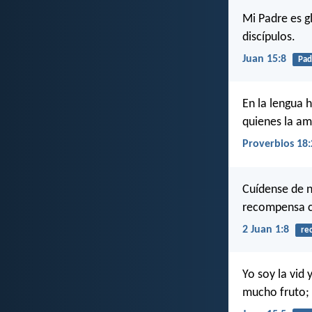
Mi Padre es g
discípulos.
Juan 15:8
Pad
En la lengua 
quienes la am
Proverbios 18:
Cuídense de n
recompensa 
2 Juan 1:8
re
Yo soy la vid
mucho fruto;