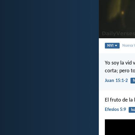
NVI
Nueva V
Yo soy la vid
corta; pero t
Juan 15:1-2
f
El fruto de la
Efesios 5:9
lu