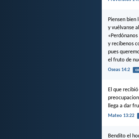
Piensen bien 
y vuélvanse al
«Perdónanos 
y recíbenos c
pues queremo
el fruto de nu
Oseas 14:2
co
El que recibió
preocupacione
llega a dar fr
Mateo 13:22
Bendito el ho