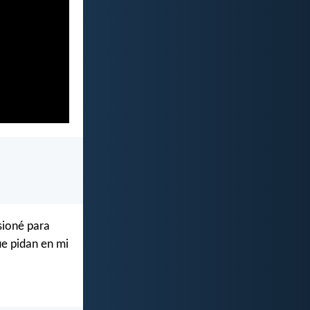
sioné para
ue pidan en mi