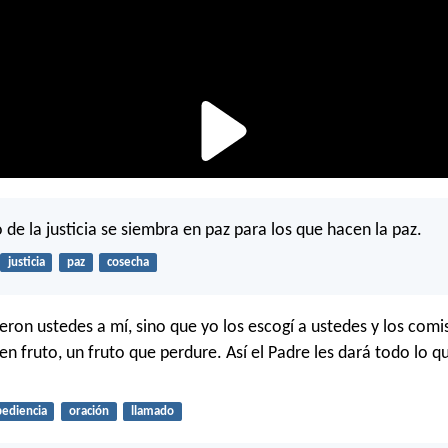
to de la justicia se siembra en paz para los que hacen la paz.
justicia
paz
cosecha
ron ustedes a mí, sino que yo los escogí a ustedes y los comi
en fruto, un fruto que perdure. Así el Padre les dará todo lo q
ediencia
oración
llamado