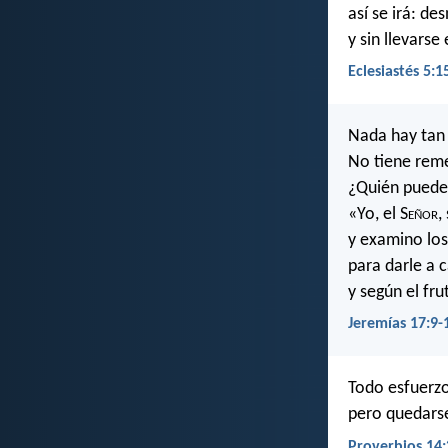
así se irá: d
y sin llevarse
Eclesiastés 5:1
Nada hay tan
No tiene rem
¿Quién puede
«Yo, el S
eñor
,
y examino lo
para darle a 
y según el fru
Jeremías 17:9-
Todo esfuerz
pero quedarse
Proverbios 14: