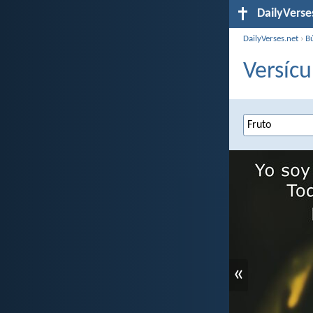
DailyVerse
DailyVerses.net
›
B
Versícu
«