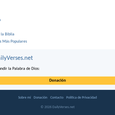
a
 la Biblia
os Más Populares
ilyVerses.net
ndir la Palabra de Dios:
Donación
Sobre mí
Donación
Contacto
Política de Privacidad
© 2026 DailyVerses.net