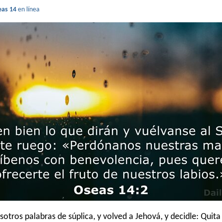
eas 14
en línea
sotros palabras de súplica, y volved a Jehová, y decidle: Quita