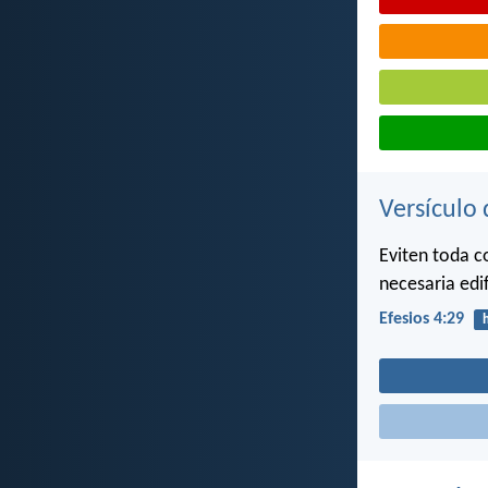
Versículo 
Eviten toda c
necesaria edi
Efesios 4:29