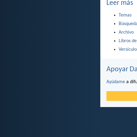
Leer más
Temas
Búsqued
Archivo
Libros de
Versícul
Apoyar Da
Ayúdame
a difu