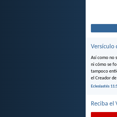
Versículo 
Así como no s
ni cómo se fo
tampoco entie
el Creador de
Eclesiastés 11:
Reciba el 