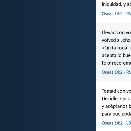
iniquidad, y a
Oseas 14:2 - R
Llevad con vo
volved a Jeho
«Quita toda i
acepta lo bue
te ofreceremo
Oseas 14:2 - R
Tomad con vos
Decidle: Quit
y acéptanos 
para que poda
Oseas 14:2 - L