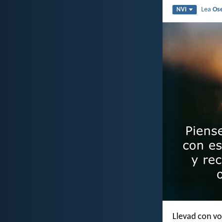
Lea
Os
NVI
Llevad con vo