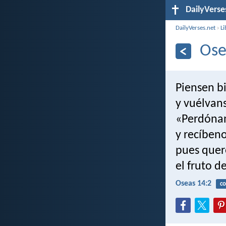
DailyVerse
DailyVerses.net
›
Li
Ose
Piensen bi
y vuélvans
«Perdónan
y recíben
pues quer
el fruto d
Oseas 14:2
co