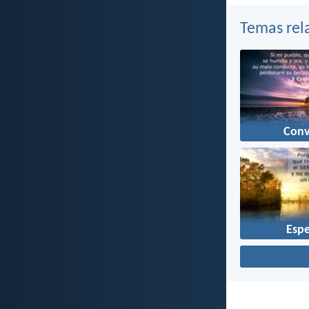
Temas rel
Conv
Esp