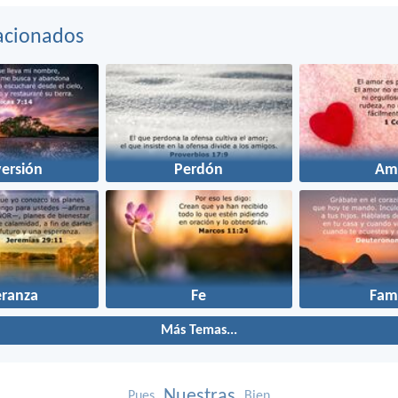
acionados
ersión
Perdón
Am
eranza
Fe
Fami
Más Temas...
Nuestras
Pues
Bien