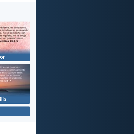
or
lia