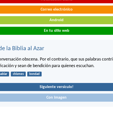
Correo electrónico
Android
En tu sitio web
de la Biblia al Azar
onversación obscena. Por el contrario, que sus palabras contri
ficación y sean de bendición para quienes escuchan.
hablar
chismes
bondad
Siguiente versículo!
Con imagen