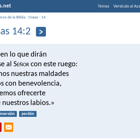
s.net
Temas
Versículo al Az
bros de la Biblia
›
Oseas
›
14
as 14:2
en lo que dirán
e al S
eñor
con este ruego:
os nuestras maldades
os con benevolencia,
emos ofrecerte
e nuestros labios.»
nversión
perdón