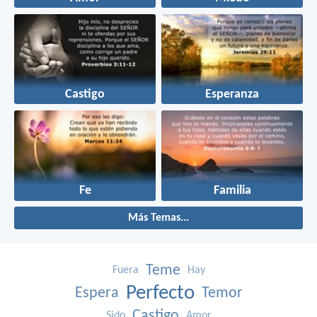
Castigo
Esperanza
Fe
Familia
Más Temas...
Teme
Fuera
Hay
Perfecto
Espera
Temor
Castigo
Sido
Amor