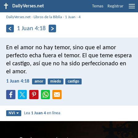
DailyVerses.net
Temas
Registrar
DailyVerses.net
›
Libros de la Biblia
›
1 Juan
›
4
1 Juan 4:18
En el amor no hay temor, sino que el amor
perfecto echa fuera el temor. El que teme espera
el castigo, así que no ha sido perfeccionado en
el amor.
1 Juan 4:18
amor
miedo
castigo
Lea
1 Juan 4
en línea
NVI