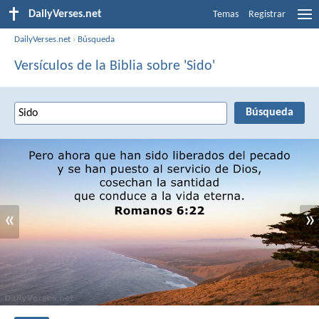
DailyVerses.net
Temas
Registrar
DailyVerses.net
›
Búsqueda
Versículos de la Biblia sobre 'Sido'
«
»