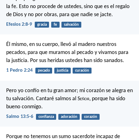
la fe. Esto no procede de ustedes, sino que es el regalo
de Dios y no por obras, para que nadie se jacte.
Efesios 2:8-9
gracia
fe
salvación
Él mismo, en su cuerpo, llevó al madero nuestros
pecados, para que muramos al pecado y vivamos para
la justicia. Por sus heridas ustedes han sido sanados.
1 Pedro 2:24
pecado
justicia
curación
Pero yo confío en tu gran amor;
mi corazón se alegra en
tu salvación.
Cantaré salmos al S
eñor
,
porque ha sido
bueno conmigo.
Salmo 13:5-6
confianza
adoración
corazón
Porque no tenemos un sumo sacerdote incapaz de