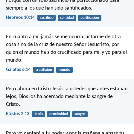
Porque con un solo sacrificio ha perfeccionado para
siempre a los que han sido santificados.
Hebreos 10:14
sacrificio
santidad
purificación
En cuanto a mí, jamás se me ocurra jactarme de otra
cosa sino de la cruz de nuestro Señor Jesucristo, por
quien el mundo ha sido crucificado para mí, y yo para el
mundo.
Gálatas 6:14
crucifixión
mundo
Pero ahora en Cristo Jesús, a ustedes que antes estaban
lejos, Dios los ha acercado mediante la sangre de
Cristo.
Efesios 2:13
Jesús
proximidad
sangre
Pero yo cantaré a tu poder
y por la mañana alabaré tu