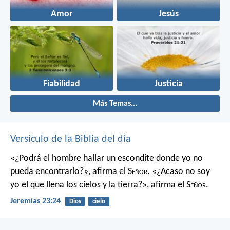
Amor
Jesús
Fiabilidad
Justicia
Más Temas...
Versículo de la Biblia del día
«¿Podrá el hombre hallar un escondite
donde yo no
pueda encontrarlo?»,
afirma el S
eñor
.
«¿Acaso no soy
yo el que llena los cielos y la tierra?»,
afirma el S
eñor
.
Jeremías 23:24
Dios
cielo