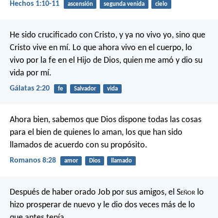
Hechos 1:10-11
ascensión
segunda venida
cielo
He sido crucificado con Cristo, y ya no vivo yo, sino que
Cristo vive en mí. Lo que ahora vivo en el cuerpo, lo
vivo por la fe en el Hijo de Dios, quien me amó y dio su
vida por mí.
Gálatas 2:20
fe
Salvador
vida
Ahora bien, sabemos que Dios dispone todas las cosas
para el bien de quienes lo aman, los que han sido
llamados de acuerdo con su propósito.
Romanos 8:28
amor
Dios
llamado
Después de haber orado Job por sus amigos, el S
eñor
lo
hizo prosperar de nuevo y le dio dos veces más de lo
que antes tenía.