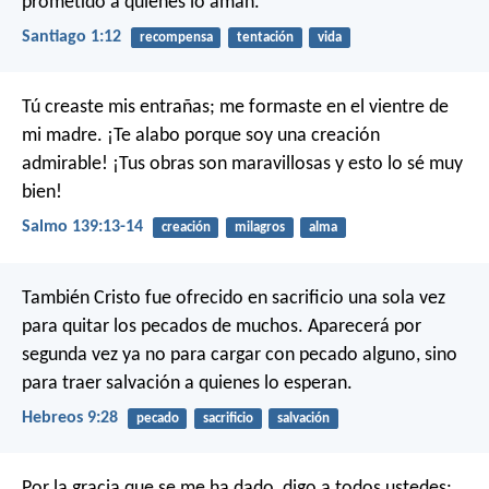
prometido a quienes lo aman.
Santiago 1:12
recompensa
tentación
vida
Tú creaste mis entrañas;
me formaste en el vientre de
mi madre.
¡Te alabo porque soy una creación
admirable!
¡Tus obras son maravillosas
y esto lo sé muy
bien!
Salmo 139:13-14
creación
milagros
alma
También Cristo fue ofrecido en sacrificio una sola vez
para quitar los pecados de muchos. Aparecerá por
segunda vez ya no para cargar con pecado alguno, sino
para traer salvación a quienes lo esperan.
Hebreos 9:28
pecado
sacrificio
salvación
Por la gracia que se me ha dado, digo a todos ustedes: