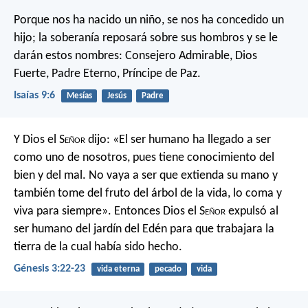
Porque nos ha nacido un niño,
se nos ha concedido un
hijo;
la soberanía reposará sobre sus hombros
y se le
darán estos nombres:
Consejero Admirable, Dios
Fuerte,
Padre Eterno, Príncipe de Paz.
Isaías 9:6
Mesías
Jesús
Padre
Y Dios el S
eñor
dijo: «El ser humano ha llegado a ser
como uno de nosotros, pues tiene conocimiento del
bien y del mal. No vaya a ser que extienda su mano y
también tome del fruto del árbol de la vida, lo coma y
viva para siempre». Entonces Dios el S
eñor
expulsó al
ser humano del jardín del Edén para que trabajara la
tierra de la cual había sido hecho.
Génesis 3:22-23
vida eterna
pecado
vida