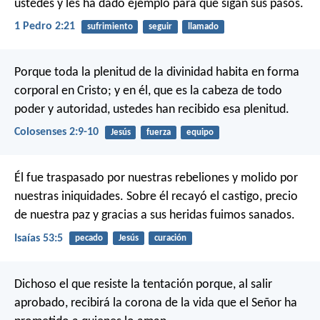
ustedes y les ha dado ejemplo para que sigan sus pasos.
1 Pedro 2:21
sufrimiento
seguir
llamado
Porque toda la plenitud de la divinidad habita en forma
corporal en Cristo; y en él, que es la cabeza de todo
poder y autoridad, ustedes han recibido esa plenitud.
Colosenses 2:9-10
Jesús
fuerza
equipo
Él fue traspasado por nuestras rebeliones
y molido por
nuestras iniquidades.
Sobre él recayó el castigo, precio
de nuestra paz
y gracias a sus heridas fuimos sanados.
Isaías 53:5
pecado
Jesús
curación
Dichoso el que resiste la tentación porque, al salir
aprobado, recibirá la corona de la vida que el Señor ha