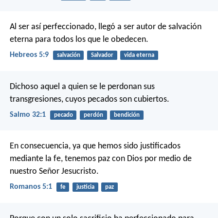
Al ser así perfeccionado, llegó a ser autor de salvación
eterna para todos los que le obedecen.
Hebreos 5:9
salvación
Salvador
vida eterna
Dichoso aquel
a quien se le perdonan sus
transgresiones,
cuyos pecados son cubiertos.
Salmo 32:1
pecado
perdón
bendición
En consecuencia, ya que hemos sido justificados
mediante la fe, tenemos paz con Dios por medio de
nuestro Señor Jesucristo.
Romanos 5:1
fe
justicia
paz