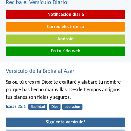
Reciba el Versículo Diario:
Notificación diaria
Correo electrónico
Android
En tu sitio web
Versículo de la Biblia al Azar
S
eñor
, tú eres mi Dios;
te exaltaré y alabaré tu nombre
porque has hecho maravillas.
Desde tiempos antiguos
tus planes son fieles y seguros.
Isaías 25:1
fiabilidad
Dios
adoración
Siguiente versículo!