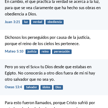
En cambio, el que practica la verdad se acerca a la luz,
para que se vea claramente que ha hecho sus obras en
obediencia a Dios.
Juan 3:21
luz
verdad
obediencia
Dichosos los perseguidos por causa de la justicia,
porque el reino de los cielos les pertenece.
Mateo 5:10
justicia
reino
persecución
Pero yo soy el S
eñor
tu Dios
desde que estabas en
Egipto.
No conocerás a otro dios fuera de mí
ni hay
otro salvador que no sea yo.
Oseas 13:4
Salvador
ídolos
Dios
Para esto fueron llamados, porque Cristo sufrió por