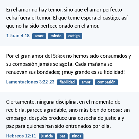
En el amor no hay temor, sino que el amor perfecto
echa fuera el temor. El que teme espera el castigo, así
que no ha sido perfeccionado en el amor.
1 Juan 4:18
amor
miedo
castigo
Por el gran amor del S
eñor
no hemos sido consumidos
y
su compasión jamás se agota.
Cada mañana se
renuevan sus bondades;
¡muy grande es su fidelidad!
Lamentaciones 3:22-23
fiabilidad
amor
compasión
Ciertamente, ninguna disciplina, en el momento de
recibirla, parece agradable, sino más bien dolorosa; sin
embargo, después produce una cosecha de justicia y
paz para quienes han sido entrenados por ella.
Hebreos 12:11
justicia
paz
niños