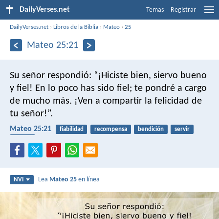
DailyVerses.net
Temas
Registrar
DailyVerses.net
›
Libros de la Biblia
›
Mateo
›
25
Mateo 25:21
Su señor respondió: “¡Hiciste bien, siervo bueno
y fiel! En lo poco has sido fiel; te pondré a cargo
de mucho más. ¡Ven a compartir la felicidad de
tu señor!”.
Mateo 25:21
fiabilidad
recompensa
bendición
servir
dinero
Lea
Mateo 25
en línea
NVI