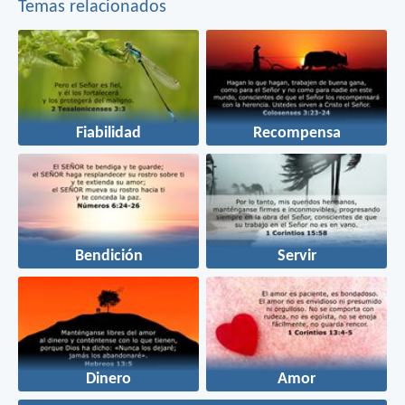
Temas relacionados
Fiabilidad
Recompensa
Bendición
Servir
Dinero
Amor