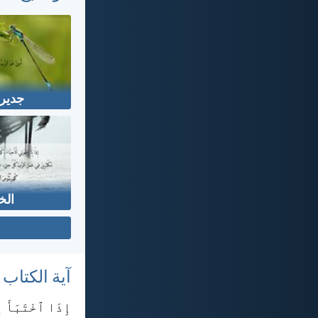
جدير 
الخ
آية الكتاب
إِذَا ٱخْتَبَأَ إ