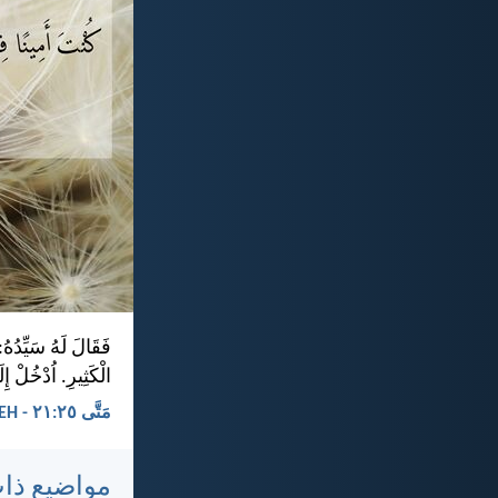
فَقَالَ لَهُ سَيِّدُهُ
الْكَثِيرِ. اُدْخُلْ إ
مَتَّى ٢٥:‏٢١ - KEH
مواضيع ذا