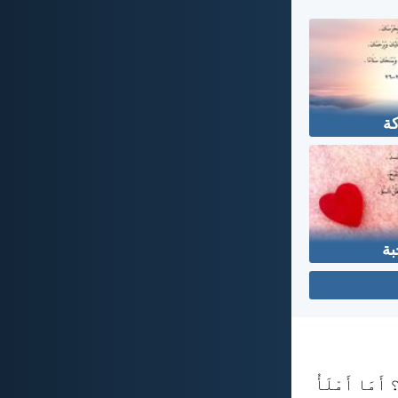
كة
بة
 أَمَا أَمْلَأُ