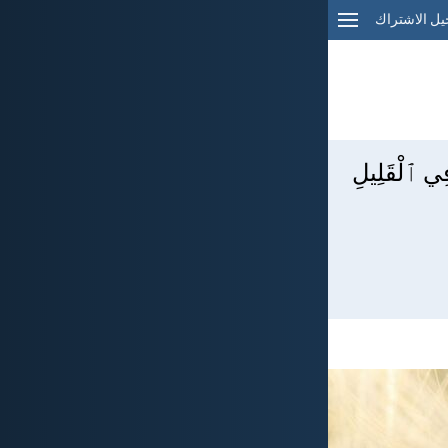
ل الاشتراك
 فِي ٱلْقَلِيلِ