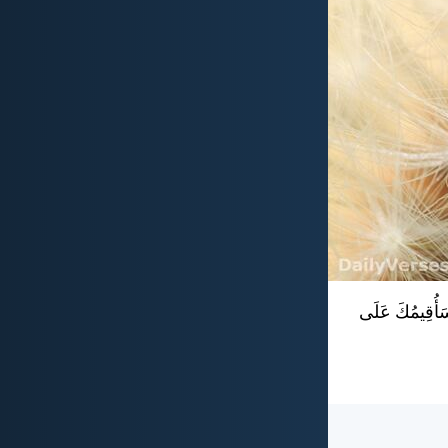
فَسَأُقِيمُكَ عَلَى