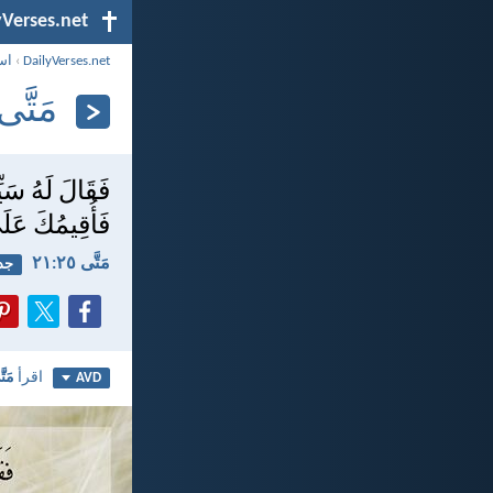
yVerses.net
DailyVerses.net
›
اس
مَتَّى ٢٥:‏
فَقَالَ لَهُ سَيّ
فَأُقِيمُكَ عَلَ
مَتَّى ٢٥:‏٢١
جدي
اقرأ
مَتَّ
AVD