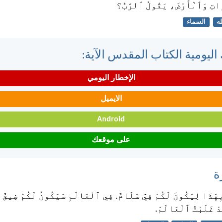
اتِ وَٱلْأَرْضَ، يَقُولُ ٱلرَّبُّ؟
له
السماء
اليومية الكتاب المقدس الآية:
الإخطار اليومي
الايميل
Android
على موقعك
ة
 بِهَذَا لِيَكُونَ لَكُمْ فِيَّ سَلَامٌ. فِي ٱلْعَالَمِ سَيَكُونُ لَكُمْ ضِيقٌ،
ْ غَلَبْتُ ٱلْعَالَمَ.