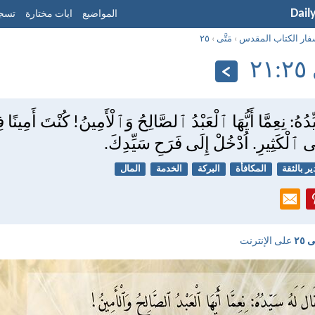
Dail
المواضيع
ايات مختارة
تسجي
فار الكتاب المقدس
›
مَتَّى
›
٢٥
٢١
ِدُهُ: نِعِمَّا أَيُّهَا ٱلْعَبْدُ ٱلصَّالِحُ وَٱلْأَمِينُ! كُنْتَ أَمِينًا
ى ٱلْكَثِيرِ. اُدْخُلْ إِلَى فَرَحِ سَيِّدِكَ.
ر بالثقة
المكافأة
البركة
الخدمة
المال
ى ٢٥
على الإنترنت