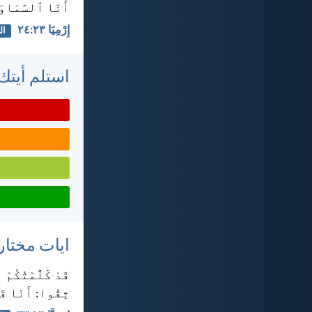
أَنَا ٱلسَّمَاوَ
إِرْمِيَا ٢٣:‏٢٤
ال
استلم أيتك 
ايات مختار
قَدْ كَلَّمْتُكُمْ
ثِقُوا: أَنَا قَد