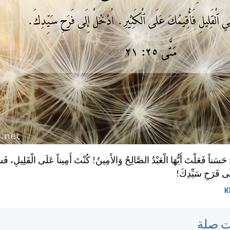
: حَسَناً فَعَلْتَ أَيُّهَا الْعَبْدُ الصَّالِحُ وَالأَمِينُ! كُنْتَ أَمِيناً عَلَى الْقَلِيلِ، 
ِلَى فَرَحِ سَيِّدِكَ!
ت صلة