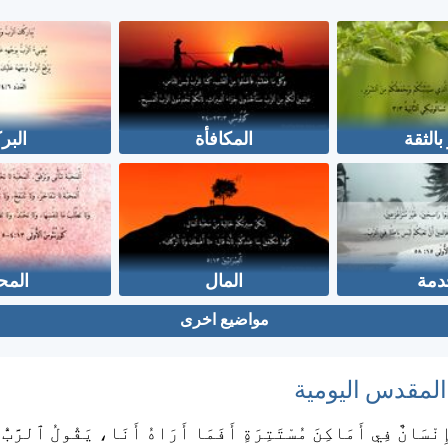
بالثقة
المكافأة
البر
دمة
المال
المح
مواضيع اخرى
 المقدس اليومية
ِنْسَانٌ فِي أَمَاكِنَ مُسْتَتِرَةٍ أَفَمَا أَرَاهُ أَنَا، يَقُولُ ٱلرَّبُّ؟