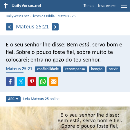
DailyVerses.net
Temas
Inscreva-se
DailyVerses.net
›
Livros da Bíblia
›
Mateus
›
25
Mateus 25:21
E o seu senhor lhe disse: Bem
está,
servo bom e
fiel. Sobre o pouco foste fiel, sobre muito te
colocarei; entra no gozo do teu senhor.
Mateus 25:21
confiabilidade
recompensa
benção
servir
dinheiro
Leia
Mateus 25
online
ARC