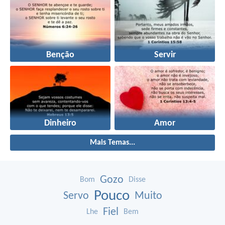
Benção
Servir
Dinheiro
Amor
Mais Temas...
Gozo
Bom
Disse
Pouco
Servo
Muito
Fiel
Lhe
Bem