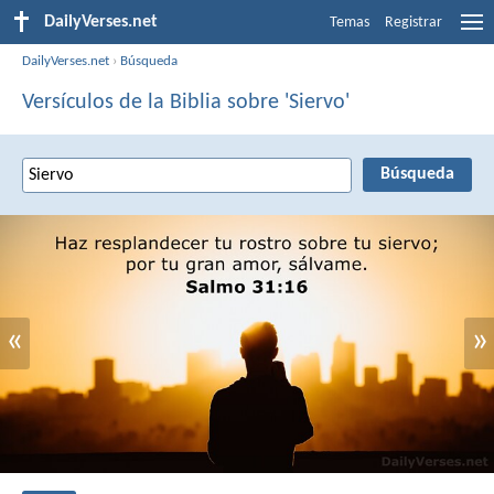
DailyVerses.net
Temas
Registrar
DailyVerses.net
›
Búsqueda
Versículos de la Biblia sobre 'Siervo'
«
»