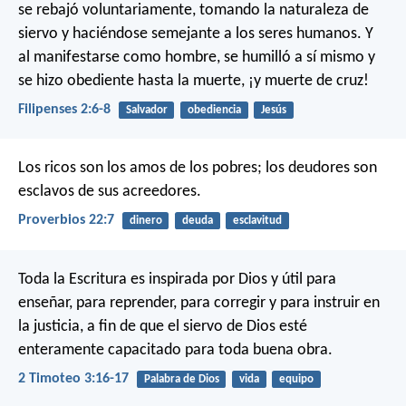
se rebajó voluntariamente,
tomando la naturaleza de
siervo
y haciéndose semejante a los seres humanos.
Y
al manifestarse como hombre,
se humilló a sí mismo
y
se hizo obediente hasta la muerte,
¡y muerte de cruz!
Filipenses 2:6-8
Salvador
obediencia
Jesús
Los ricos son los amos de los pobres;
los deudores son
esclavos de sus acreedores.
Proverbios 22:7
dinero
deuda
esclavitud
Toda la Escritura es inspirada por Dios y útil para
enseñar, para reprender, para corregir y para instruir en
la justicia, a fin de que el siervo de Dios esté
enteramente capacitado para toda buena obra.
2 Timoteo 3:16-17
Palabra de Dios
vida
equipo