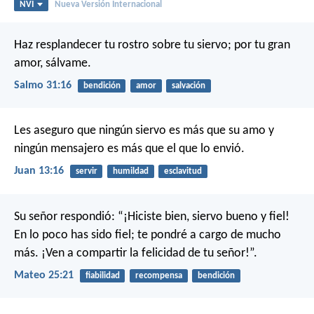
NVI
Nueva Versión Internacional
Haz resplandecer tu rostro sobre tu siervo;
por tu gran
amor, sálvame.
Salmo 31:16
bendición
amor
salvación
Les aseguro que ningún siervo es más que su amo y
ningún mensajero es más que el que lo envió.
Juan 13:16
servir
humildad
esclavitud
Su señor respondió: “¡Hiciste bien, siervo bueno y fiel!
En lo poco has sido fiel; te pondré a cargo de mucho
más. ¡Ven a compartir la felicidad de tu señor!”.
Mateo 25:21
fiabilidad
recompensa
bendición