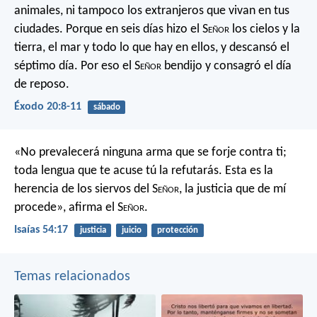
animales, ni tampoco los extranjeros que vivan en tus
ciudades. Porque en seis días hizo el S
eñor
los cielos y la
tierra, el mar y todo lo que hay en ellos, y descansó el
séptimo día. Por eso el S
eñor
bendijo y consagró el día
de reposo.
Éxodo 20:8-11
sábado
«No prevalecerá ninguna arma que se forje contra ti;
toda lengua que te acuse tú la refutarás.
Esta es la
herencia de los siervos del S
eñor
,
la justicia que de mí
procede»,
afirma el S
eñor
.
Isaías 54:17
justicia
juicio
protección
Temas relacionados