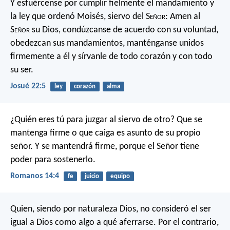
Y esfuércense por cumplir fielmente el mandamiento y
la ley que ordenó Moisés, siervo del S
eñor
: Amen al
S
eñor
su Dios, condúzcanse de acuerdo con su voluntad,
obedezcan sus mandamientos, manténganse unidos
firmemente a él y sírvanle de todo corazón y con todo
su ser.
Josué 22:5
ley
corazón
alma
¿Quién eres tú para juzgar al siervo de otro? Que se
mantenga firme o que caiga es asunto de su propio
señor. Y se mantendrá firme, porque el Señor tiene
poder para sostenerlo.
Romanos 14:4
fe
juicio
equipo
Quien, siendo por naturaleza Dios,
no consideró el ser
igual a Dios como algo a qué aferrarse.
Por el contrario,