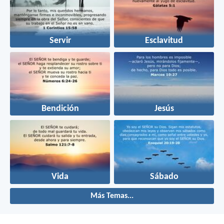
Servir
Esclavitud
Bendición
Jesús
Vida
Sábado
Más Temas...