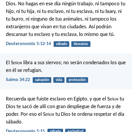
Dios. No hagas en ese día ningún trabajo, ni tampoco tu
hijo, ni tu hija, ni tu esclavo, ni tu esclava, ni tu buey, ni
tu burro, ni ninguno de tus animales, ni tampoco los
extranjeros que vivan en tus ciudades. Así podrán
descansar tu esclavo y tu esclava, lo mismo que tú.
Deuteronomio 5:12-14
sábado
descanso
El S
eñor
libra a sus siervos;
no serán condenados los que
en él se refugian.
Salmo 34:22
salvación
vida
protección
Recuerda que fuiste esclavo en Egipto, y que el S
eñor
tu
Dios te sacó de allí con gran despliegue de fuerza y de
poder. Por eso el S
eñor
tu Dios te ordena respetar el día
sábado.
Deuteronomio 5:15
sábado
esclavitud