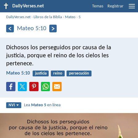
DailyVerses.net
Temas
Registrar
DailyVerses.net
›
Libros de la Biblia
›
Mateo
›
5
Mateo 5:10
Dichosos los perseguidos por causa de la
justicia,
porque el reino de los cielos les
pertenece.
Mateo 5:10
justicia
reino
persecución
Lea
Mateo 5
en línea
NVI