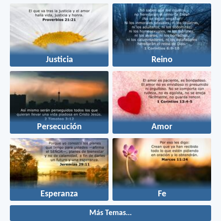
Justicia
Reino
Persecución
Amor
Esperanza
Fe
Más Temas...