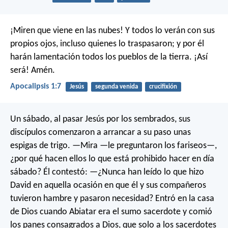
¡Miren que viene en las nubes!
Y todos lo verán con sus
propios ojos,
incluso quienes lo traspasaron;
y por él
harán lamentación
todos los pueblos de la tierra.
¡Así
será! Amén.
Apocalipsis 1:7
Jesús
segunda venida
crucifixión
Un sábado, al pasar Jesús por los sembrados, sus
discípulos comenzaron a arrancar a su paso unas
espigas de trigo. —Mira —le preguntaron los fariseos—,
¿por qué hacen ellos lo que está prohibido hacer en día
sábado? Él contestó: —¿Nunca han leído lo que hizo
David en aquella ocasión en que él y sus compañeros
tuvieron hambre y pasaron necesidad? Entró en la casa
de Dios cuando Abiatar era el sumo sacerdote y comió
los panes consagrados a Dios, que solo a los sacerdotes