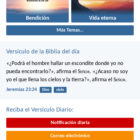
Bendición
Vida eterna
Más Temas...
Versículo de la Biblia del día
«¿Podrá el hombre hallar un escondite
donde yo no
pueda encontrarlo?»,
afirma el S
eñor
.
«¿Acaso no soy
yo el que llena los cielos y la tierra?»,
afirma el S
eñor
.
Jeremías 23:24
Dios
cielo
Reciba el Versículo Diario:
Notificación diaria
Correo electrónico