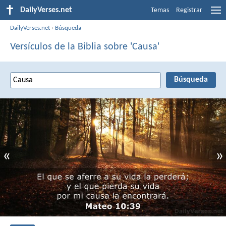
DailyVerses.net
Temas
Registrar
DailyVerses.net
›
Búsqueda
Versículos de la Biblia sobre 'Causa'
«
»