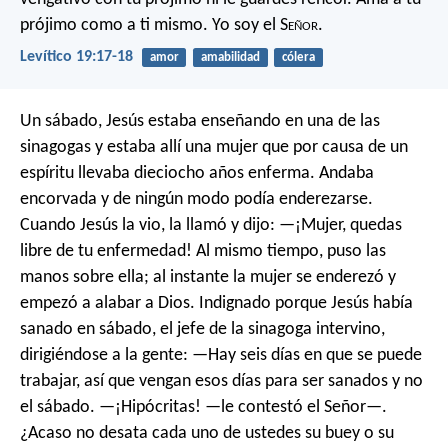
prójimo como a ti mismo. Yo soy el S
eñor
.
Levítico 19:17-18
amor
amabilidad
cólera
Un sábado, Jesús estaba enseñando en una de las
sinagogas y estaba allí una mujer que por causa de un
espíritu llevaba dieciocho años enferma. Andaba
encorvada y de ningún modo podía enderezarse.
Cuando Jesús la vio, la llamó y dijo: —¡Mujer, quedas
libre de tu enfermedad! Al mismo tiempo, puso las
manos sobre ella; al instante la mujer se enderezó y
empezó a alabar a Dios. Indignado porque Jesús había
sanado en sábado, el jefe de la sinagoga intervino,
dirigiéndose a la gente: —Hay seis días en que se puede
trabajar, así que vengan esos días para ser sanados y no
el sábado. —¡Hipócritas! —le contestó el Señor—.
¿Acaso no desata cada uno de ustedes su buey o su