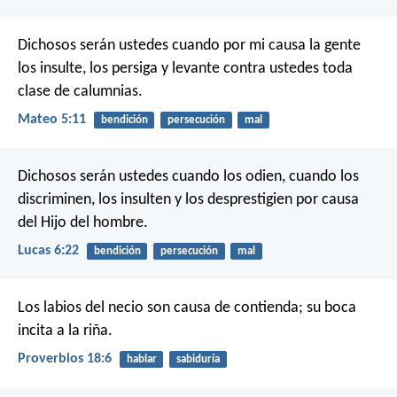
Dichosos serán ustedes cuando por mi causa la gente
los insulte, los persiga y levante contra ustedes toda
clase de calumnias.
Mateo 5:11
bendición
persecución
mal
Dichosos serán ustedes cuando los odien,
cuando los
discriminen, los insulten y los desprestigien
por causa
del Hijo del hombre.
Lucas 6:22
bendición
persecución
mal
Los labios del necio son causa de contienda;
su boca
incita a la riña.
Proverbios 18:6
hablar
sabiduría