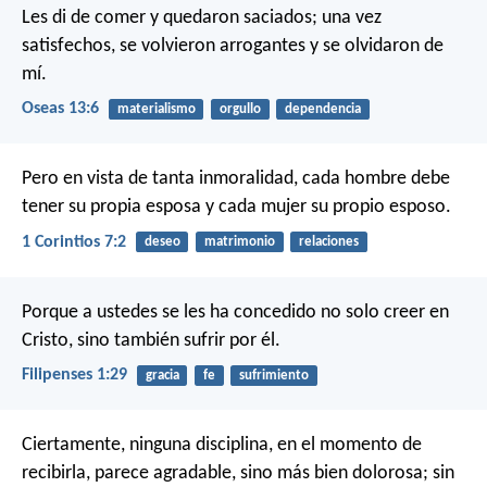
Les di de comer y quedaron saciados;
una vez
satisfechos, se volvieron arrogantes
y se olvidaron de
mí.
Oseas 13:6
materialismo
orgullo
dependencia
Pero en vista de tanta inmoralidad, cada hombre debe
tener su propia esposa y cada mujer su propio esposo.
1 Corintios 7:2
deseo
matrimonio
relaciones
Porque a ustedes se les ha concedido no solo creer en
Cristo, sino también sufrir por él.
Filipenses 1:29
gracia
fe
sufrimiento
Ciertamente, ninguna disciplina, en el momento de
recibirla, parece agradable, sino más bien dolorosa; sin