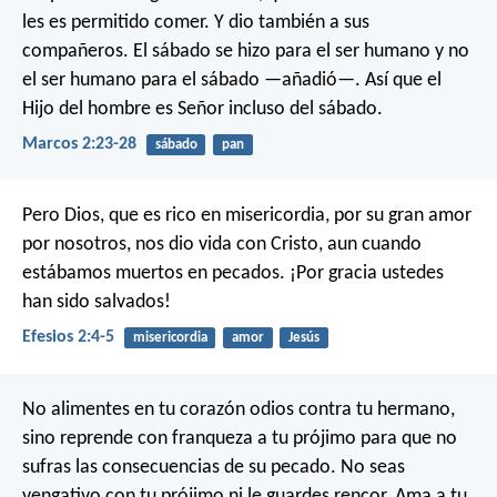
les es permitido comer. Y dio también a sus
compañeros. El sábado se hizo para el ser humano y no
el ser humano para el sábado —añadió—. Así que el
Hijo del hombre es Señor incluso del sábado.
Marcos 2:23-28
sábado
pan
Pero Dios, que es rico en misericordia, por su gran amor
por nosotros, nos dio vida con Cristo, aun cuando
estábamos muertos en pecados. ¡Por gracia ustedes
han sido salvados!
Efesios 2:4-5
misericordia
amor
Jesús
No alimentes en tu corazón odios contra tu hermano,
sino reprende con franqueza a tu prójimo para que no
sufras las consecuencias de su pecado. No seas
vengativo con tu prójimo ni le guardes rencor. Ama a tu