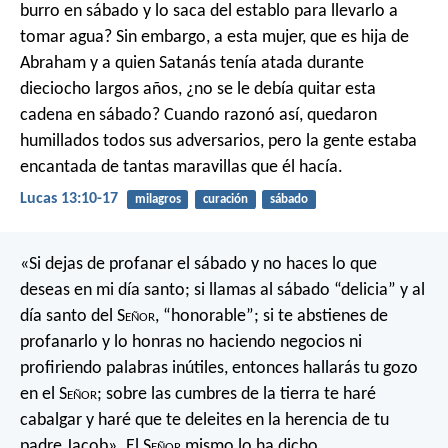
burro en sábado y lo saca del establo para llevarlo a
tomar agua? Sin embargo, a esta mujer, que es hija de
Abraham y a quien Satanás tenía atada durante
dieciocho largos años, ¿no se le debía quitar esta
cadena en sábado? Cuando razonó así, quedaron
humillados todos sus adversarios, pero la gente estaba
encantada de tantas maravillas que él hacía.
Lucas 13:10-17
milagros
curación
sábado
«Si dejas de profanar el sábado
y no haces lo que
deseas en mi día santo;
si llamas al sábado “delicia”
y al
día santo del S
eñor
, “honorable”;
si te abstienes de
profanarlo
y lo honras no haciendo negocios
ni
profiriendo palabras inútiles,
entonces hallarás tu gozo
en el S
eñor
;
sobre las cumbres de la tierra te haré
cabalgar
y haré que te deleites en la herencia de tu
padre Jacob».
El S
eñor
mismo lo ha dicho.