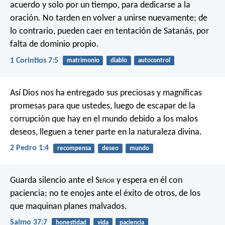
acuerdo y solo por un tiempo, para dedicarse a la
oración. No tarden en volver a unirse nuevamente; de
lo contrario, pueden caer en tentación de Satanás, por
falta de dominio propio.
1 Corintios 7:5
matrimonio
diablo
autocontrol
Así Dios nos ha entregado sus preciosas y magníficas
promesas para que ustedes, luego de escapar de la
corrupción que hay en el mundo debido a los malos
deseos, lleguen a tener parte en la naturaleza divina.
2 Pedro 1:4
recompensa
deseo
mundo
Guarda silencio ante el S
eñor
y espera en él con
paciencia;
no te enojes ante el éxito de otros,
de los
que maquinan planes malvados.
Salmo 37:7
honestidad
vida
paciencia