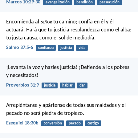
Marcos 10:29-30
evangelización
bendición
persecución
Encomienda al S
eñor
tu camino;
confía en él y él
actuará.
Hará que tu justicia resplandezca como el alba;
tu justa causa, como el sol de mediodía.
Salmo 37:5-6
confianza
justicia
vida
¡Levanta la voz y hazles justicia!
¡Defiende a los pobres
y necesitados!
Proverbios 31:9
justicia
hablar
dar
Arrepiéntanse y apártense de todas sus maldades y el
pecado no será piedra de tropiezo.
Ezequiel 18:30b
conversión
pecado
castigo