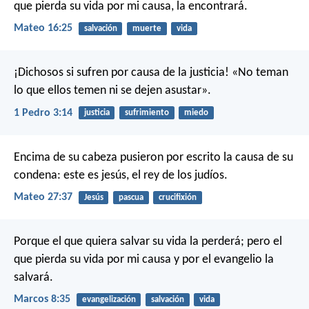
que pierda su vida por mi causa, la encontrará.
Mateo 16:25
salvación
muerte
vida
¡Dichosos si sufren por causa de la justicia! «No teman
lo que ellos temen ni se dejen asustar».
1 Pedro 3:14
justicia
sufrimiento
miedo
Encima de su cabeza pusieron por escrito la causa de su
condena: este es jesús, el rey de los judíos.
Mateo 27:37
Jesús
pascua
crucifixión
Porque el que quiera salvar su vida la perderá; pero el
que pierda su vida por mi causa y por el evangelio la
salvará.
Marcos 8:35
evangelización
salvación
vida