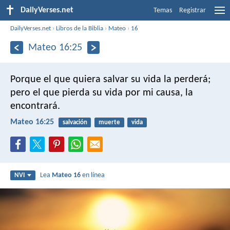
DailyVerses.net
Temas
Registrar
DailyVerses.net
›
Libros de la Biblia
›
Mateo
›
16
Mateo 16:25
Porque el que quiera salvar su vida la perderá;
pero el que pierda su vida por mi causa, la
encontrará.
Mateo 16:25
salvación
muerte
vida
Lea
Mateo 16
en línea
NVI