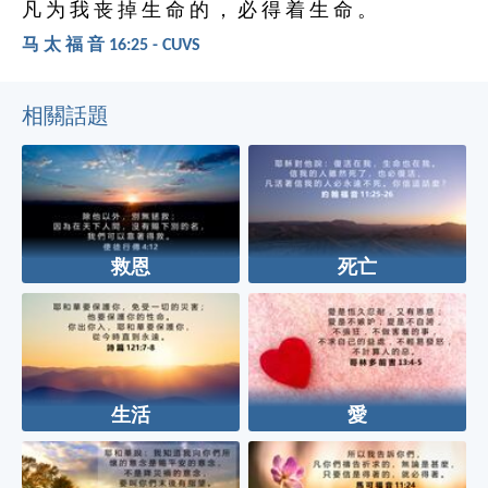
凡 为 我 丧 掉 生 命 的 ， 必 得 着 生 命 。
马 太 福 音 16:25 - CUVS
相關話題
救恩
死亡
生活
愛