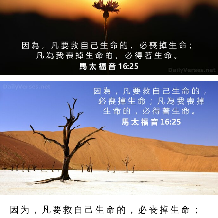
因 为 ， 凡 要 救 自 己 生 命 的 ， 必 丧 掉 生 命 ；