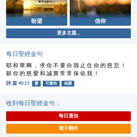
盼望
信仰
更多主題...
每日聖經金句
耶 和 華 啊 ， 求 你 不 要 向 我 止 住 你 的 慈 悲 ！
願 你 的 慈 愛 和 誠 實 常 常 保 佑 我 ！
詩 篇 40:11
愛
可靠性
保護
收到每日聖經金句：
每日通知
電子郵件