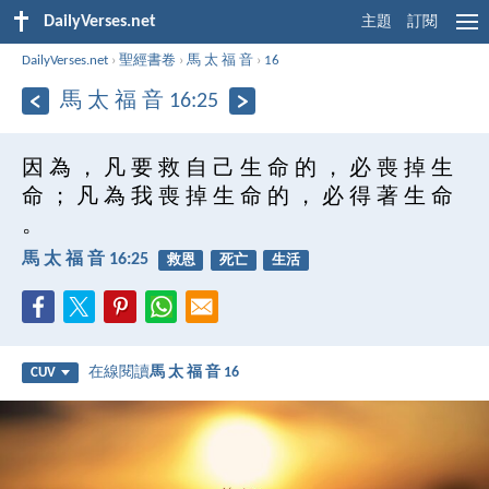
DailyVerses.net
主題
訂閱
DailyVerses.net
›
聖經書卷
›
馬 太 福 音
›
16
馬 太 福 音 16:25
因 為 ， 凡 要 救 自 己 生 命 的 ， 必 喪 掉 生
命 ； 凡 為 我 喪 掉 生 命 的 ， 必 得 著 生 命
。
馬 太 福 音 16:25
救恩
死亡
生活
在線閱讀
馬 太 福 音 16
CUV