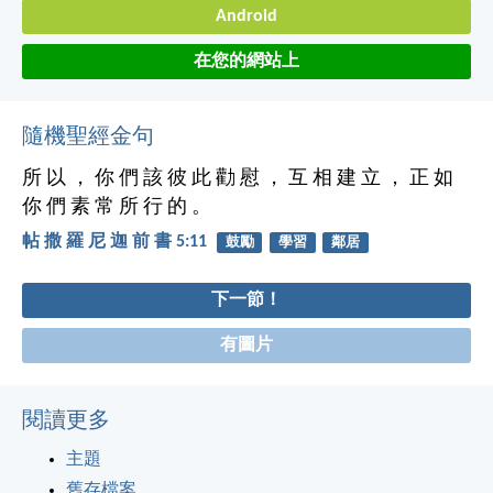
Android
在您的網站上
隨機聖經金句
所 以 ， 你 們 該 彼 此 勸 慰 ， 互 相 建 立 ， 正 如
你 們 素 常 所 行 的 。
帖 撒 羅 尼 迦 前 書 5:11
鼓勵
學習
鄰居
下一節！
有圖片
閱讀更多
主題
舊存檔案