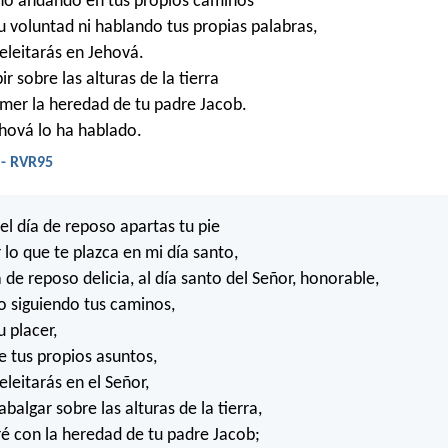
 no andando en tus propios caminos
u voluntad ni hablando tus propias palabras,
eleitarás en Jehová.
ir sobre las alturas de la tierra
omer la heredad de tu padre Jacob.
hová lo ha hablado.
 - RVR95
el día de reposo apartas tu pie
 lo que te plazca en mi día santo,
a de reposo delicia, al día santo del Señor, honorable,
no siguiendo tus caminos,
 placer,
e tus propios asuntos,
leitarás en el Señor,
abalgar sobre las alturas de la tierra,
ré con la heredad de tu padre Jacob;