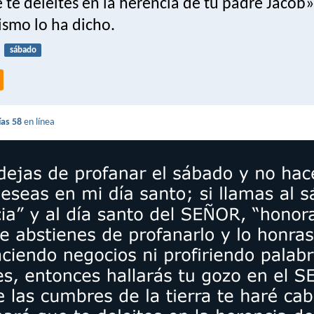
 te deleites en la herencia de tu padre Jacob»
smo lo ha dicho.
sábado
ías 58
en línea