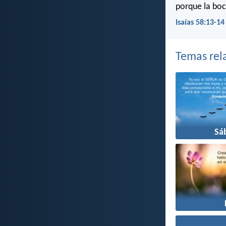
porque la boc
Isaías 58:13-14
Temas rel
Sá