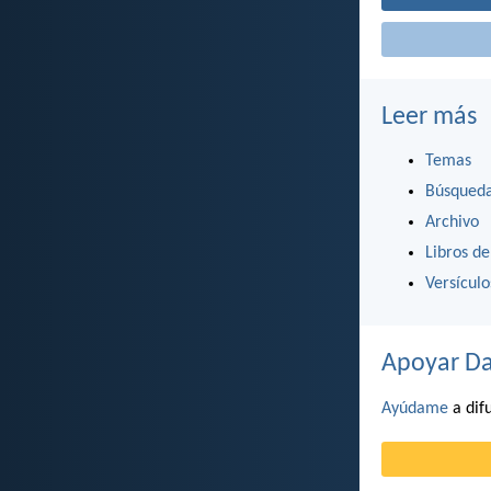
Leer más
Temas
Búsqued
Archivo
Libros de
Versícul
Apoyar Da
Ayúdame
a difu