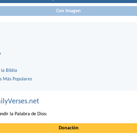
Con imagen
a
 la Biblia
os Más Populares
ilyVerses.net
ndir la Palabra de Dios:
Donación