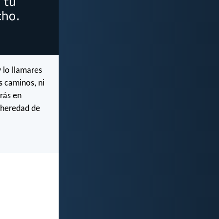
y lo llamares
s caminos, ni
arás en
a heredad de