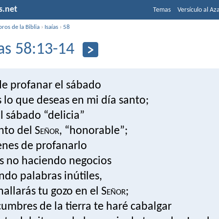
s.net
Temas
Versículo al Az
bros de la Biblia
›
Isaías
›
58
ías 58:13-14
de profanar el sábado
 lo que deseas en mi día santo;
al sábado “delicia”
anto del S
eñor
, “honorable”;
ienes de profanarlo
as no haciendo negocios
endo palabras inútiles,
allarás tu gozo en el S
eñor
;
cumbres de la tierra te haré cabalgar