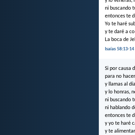
y lo veneras,
ni buscando t
entonces te d
Yo te haré sub
y te daré a c
La boca de Je
Isaías 58:13-14
Si por causa d
para no hacer
y llamas al dí
y lo honras, 
ni buscando tu
ni hablando d
entonces te de
y yo te haré c
y te alimenta