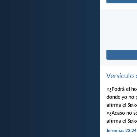
Versículo 
«¿Podrá el ho
donde yo no 
afirma el S
eño
«¿Acaso no soy
afirma el S
eño
Jeremías 23:24