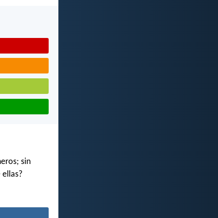
eros; sin
 ellas?