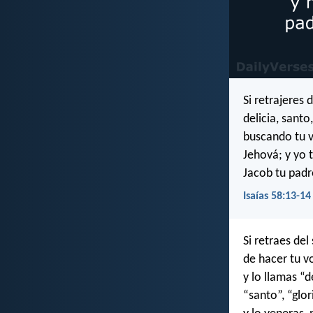
Si retrajeres 
delicia, sant
buscando tu v
Jehová; y yo t
Jacob tu padr
Isaías 58:13-14
Si retraes del
de hacer tu v
y lo llamas “de
“santo”, “glo