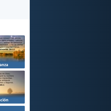
anza
ción