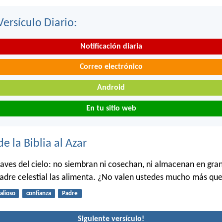
Versículo Diario:
Notificación diaria
Correo electrónico
Android
En tu sitio web
de la Biblia al Azar
s aves del cielo: no siembran ni cosechan, ni almacenan en gran
adre celestial las alimenta. ¿No valen ustedes mucho más que
alioso
confianza
Padre
Siguiente versículo!