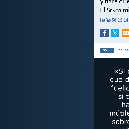
y haré que
El S
eñor
mi
Isaías 58:13-14
Lea
Isa
NVI