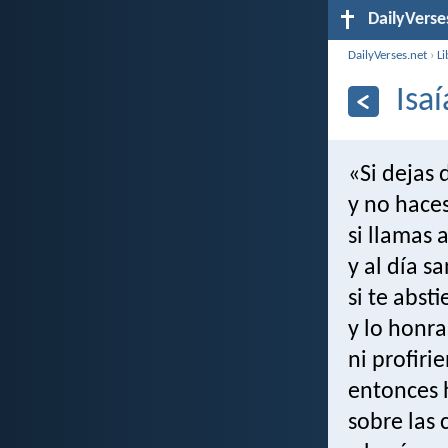
DailyVerse
DailyVerses.net
›
Li
Isa
«Si dejas 
y no haces
si llamas 
y al día s
si te abst
y lo honr
ni profiri
entonces h
sobre las 