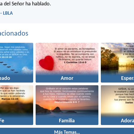
a del Señor ha hablado.
 - LBLA
acionados
bado
Amor
Esper
Fe
Familia
Adora
Más Temas...