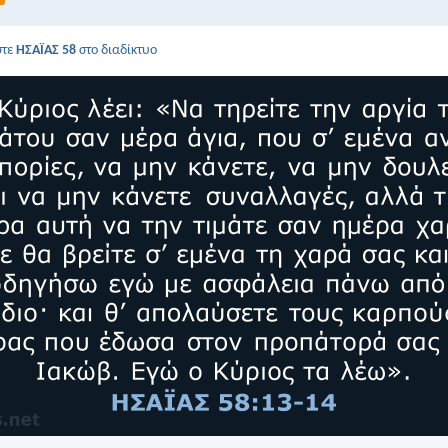
στε
ΗΣΑΪΑΣ 58
στο διαδίκτυο