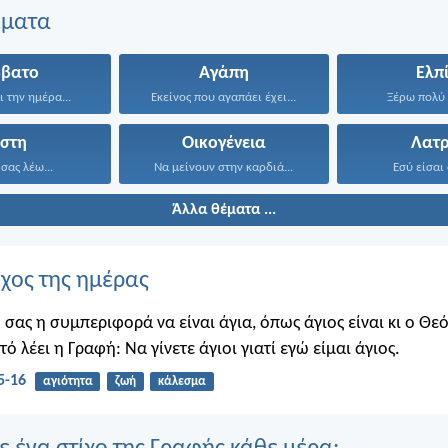
έματα
ββατο
Αγάπη
Ελπ
 την ημέρα...
Εκείνος που αγαπάει έχει...
Ξέρω πολύ 
ίστη
Οικογένεια
Λατρ
 σας λέω...
Να μείνουν στην καρδιά...
Εσύ είσαι 
Άλλα θέματα ...
ίχος της ημέρας
 σας η συμπεριφορά να είναι άγια, όπως άγιος είναι κι ο Θε
υτό λέει η Γραφή: Να γίνετε άγιοι γιατί εγώ είμαι άγιος.
5-16
αγιότητα
ζωή
κάλεσμα