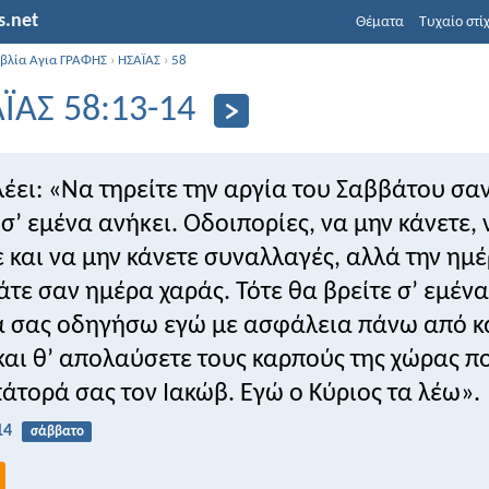
s.net
Θέματα
Τυχαίο στί
ιβλία Αγια ΓΡΑΦΗΣ
›
ΗΣΑΪΑΣ
›
58
ΪΑΣ 58:13-14
λέει: «Να τηρείτε την αργία του Σαββάτου σα
 σ’ εμένα ανήκει. Οδοιπορίες, να μην κάνετε, 
 και να μην κάνετε συναλλαγές, αλλά την ημ
μάτε σαν ημέρα χαράς. Τότε θα βρείτε σ’ εμένα
θα σας οδηγήσω εγώ με ασφάλεια πάνω από κ
και θ’ απολαύσετε τους καρπούς της χώρας 
άτορά σας τον Ιακώβ. Εγώ ο Κύριος τα λέω».
14
σάββατο