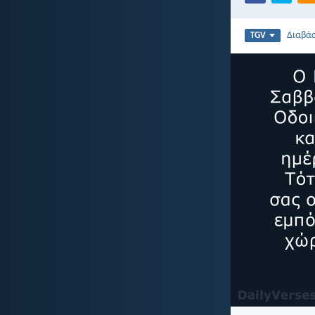
Διαβά
TGV