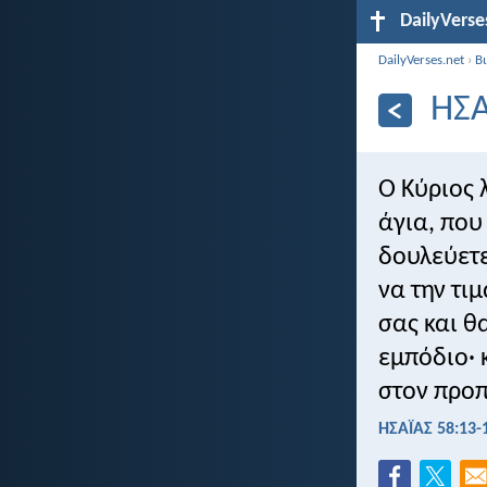
DailyVerse
DailyVerses.net
›
Β
ΗΣΑ
Ο Κύριος 
άγια, που
δουλεύετε
να την τι
σας και 
εμπόδιο· 
στον προπ
ΗΣΑΪΑΣ 58:13-