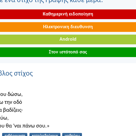
 ένα στίχο της Γραφής κάθε μέρα:
Καθημερινή ειδοποίηση
Ηλεκτρονικη διευθυνση
Android
Στον ιστότοπό σας
βλος στίχος
σου δώσω,
ω την οδό
 βαδίζεις·
εύω,
υ θα ’ναι πάνω σου.»
ενθάρρυνση
καταλαβαίνουν
μαθαίνω