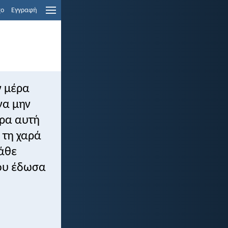
χο
Εγγραφή
ν μέρα
να μην
έρα αυτή
 τη χαρά
άθε
που έδωσα