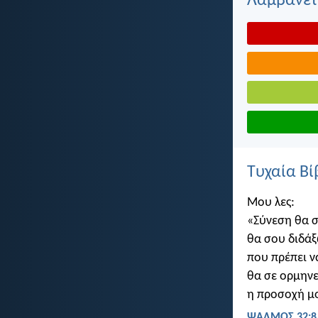
Λαμβάνετε
Τυχαία Βί
Μου λες:
«Σύνεση θα 
θα σου διδάξ
που πρέπει να
θα σε ορμην
η προσοχή μο
ΨΑΛΜΌΣ 32:8