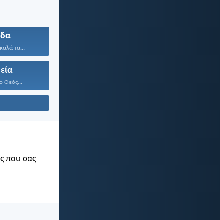
ίδα
καλά τα...
εία
ο Θεός...
ός που σας