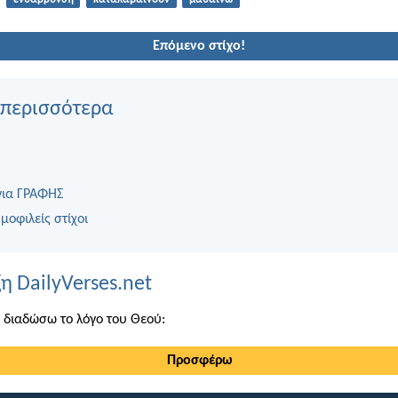
Επόμενο στίχο!
 περισσότερα
για ΓΡΑΦΗΣ
μοφιλείς στίχοι
η DailyVerses.net
 διαδώσω το λόγο του Θεού:
Προσφέρω