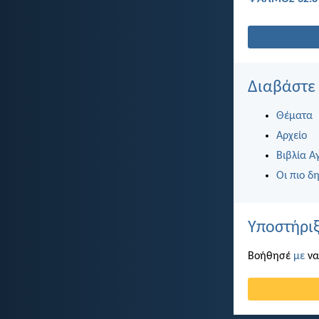
Διαβάστε
Θέματα
Αρχείο
Βιβλία Α
Οι πιο δη
Υποστήριξ
Βοήθησέ
με
να