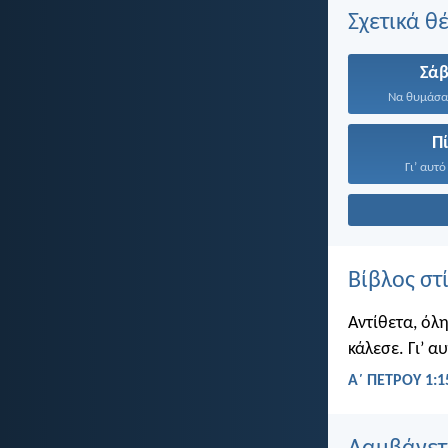
Σχετικά θ
Σά
Να θυμάσαι
Π
Γι’ αυτό
Βίβλος στ
Αντίθετα, όλη
κάλεσε. Γι’ α
Α΄ ΠΕΤΡΟΥ 1:1