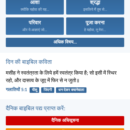
आशा
श्रद्धा
क्योंकि यहोवा की यह...
इसलिये मैं तुम से...
परिवार
पूजा करना
और ये आज्ञाएं जो...
हे यहोवा, तू मेरा...
अधिक विषय...
दिन की बाइबिल कविता
मसीह ने स्वतंत्रता के लिये हमें स्वतंत्र किया है; सो इसी में स्थिर
रहो, और दासत्व के जूए में फिर से न जुतो॥
गलातियों 5:1
यीशु
जिंदगी
धन देकर बचानेवाला
दैनिक बाइबिल पद्य प्राप्त करें:
दैनिक अधिसूचना