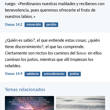
ruego:
«Perdónanos nuestras maldades
y recíbenos con
benevolencia,
pues queremos ofrecerte
el fruto de
nuestros labios.»
Oseas 14:2
conversión
perdón
¿Quién es sabio?, el que entiende estas cosas;
¿quién
tiene discernimiento?, el que las comprende.
Ciertamente son rectos los caminos del S
eñor
:
en ellos
caminan los justos,
mientras que allí tropiezan los
rebeldes.
Oseas 14:9
sabiduría
entendimiento
justicia
Temas relacionados