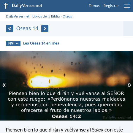
DailyVerses.net
Temas
Registrar
DailyVerses.net
›
Libros de la Biblia
›
Oseas
Oseas 14
Lea
Oseas 14
en línea
NVI
«
»
Piensen bien lo que dirán
y vuélvanse al S
eñor
con este