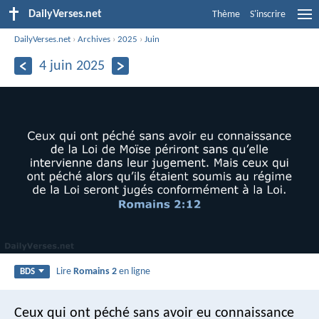
DailyVerses.net
Thème
S'inscrire
DailyVerses.net
›
Archives
›
2025
›
Juin
4 juin 2025
Lire
Romains 2
en ligne
BDS
Ceux qui ont péché sans avoir eu connaissance