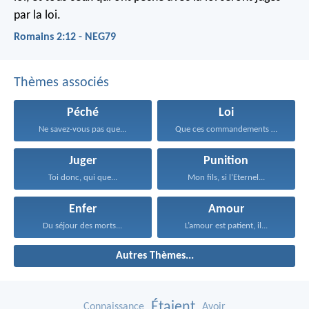
par la loi.
Romains 2:12 - NEG79
Thèmes associés
Péché
Loi
Ne savez-vous pas que...
Que ces commandements que...
Juger
Punition
Toi donc, qui que...
Mon fils, si l’Eternel...
Enfer
Amour
Du séjour des morts...
L’amour est patient, il...
Autres Thèmes...
Étaient
Connaissance
Avoir