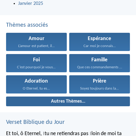
Janvier 2025
Thèmes associés
Amour
Espérance
L’amour est patient, il...
Car moi je connais...
Foi
Famille
C’est pourquoi je vous...
Que ces commandements que...
Adoration
Prière
O Eternel, tu es...
Soyez toujours dans la...
Autres Thèmes...
Verset Biblique du Jour
Et toi, ô Eternel,
tu ne retiendras pas
loin de moi ta
|
|