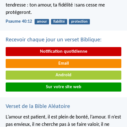
tendresse :
ton amour, ta fidélité
sans cesse me
|
protégeront.
Psaume 40:12
amour
fiabilité
protection
Recevoir chaque jour un verset Biblique:
Notification quotidienne
Email
Android
Sur votre site web
Verset de la Bible Aléatoire
L’amour est patient, il est plein de bonté, l’amour. Il n’est
pas envieux, il ne cherche pas à se faire valoir, il ne