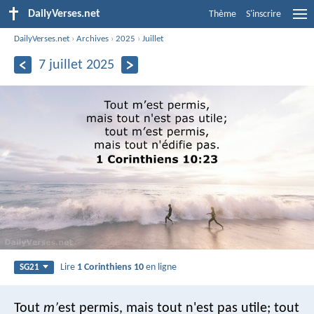
DailyVerses.net
Thème
S'inscrire
DailyVerses.net
›
Archives
›
2025
›
Juillet
7 juillet 2025
Lire
1 Corinthiens 10
en ligne
SG21
Tout
m’
est permis, mais tout n'est pas utile; tout