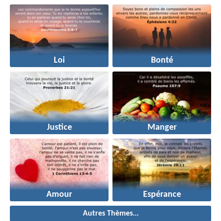
Loi
Bonté
Justice
Manger
Amour
Espérance
Autres Thèmes...