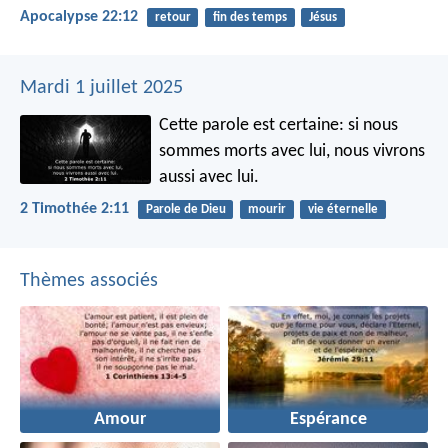
Apocalypse 22:12
retour
fin des temps
Jésus
Mardi 1 juillet 2025
Cette parole est certaine:
si nous
sommes morts avec lui,
nous vivrons
aussi avec lui.
2 Timothée 2:11
Parole de Dieu
mourir
vie éternelle
Thèmes associés
Amour
Espérance