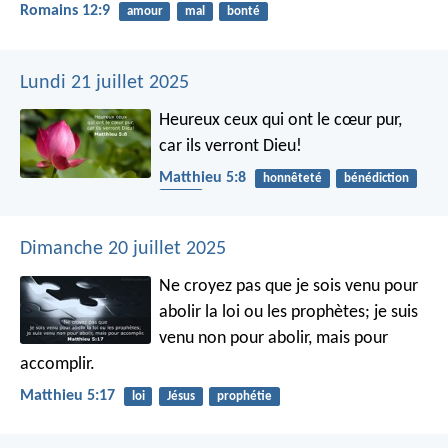
Romains 12:9
amour
mal
bonté
Lundi 21 juillet 2025
Heureux ceux qui ont le cœur pur,
car ils verront Dieu!
Matthieu 5:8
honnêteté
bénédiction
cœur
Dimanche 20 juillet 2025
Ne croyez pas que je sois venu pour
abolir la loi ou les prophètes; je suis
venu non pour abolir, mais pour
accomplir.
Matthieu 5:17
loi
Jésus
prophétie