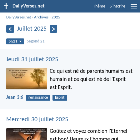
DailyVerses.net
Thème
S'inscrire
DailyVerses.net
›
Archives
›
2025
Juillet 2025
SG21
Segond 21
Jeudi 31 juillet 2025
Ce qui est né de parents humains est
humain et ce qui est né de l'Esprit
est Esprit.
Jean 3:6
renaissance
Esprit
Mercredi 30 juillet 2025
Goûtez et voyez combien l’Eternel
est bon!
Heureux l’homme qui