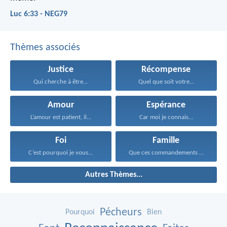
Luc 6:33 - NEG79
Thèmes associés
Justice
Récompense
Qui cherche à être...
Quel que soit votre...
Amour
Espérance
L’amour est patient, il...
Car moi je connais...
Foi
Famille
C’est pourquoi je vous...
Que ces commandements que...
Autres Thèmes...
Pécheurs
Pourquoi
Bien