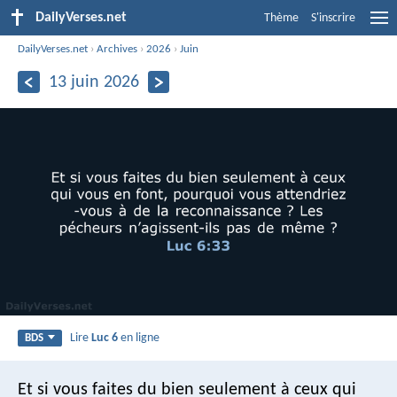
DailyVerses.net
Thème
S'inscrire
DailyVerses.net
›
Archives
›
2026
›
Juin
13 juin 2026
Lire
Luc 6
en ligne
BDS
Et si vous faites du bien seulement à ceux qui