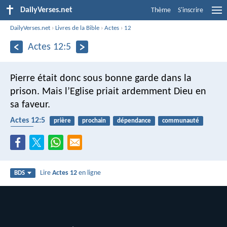
DailyVerses.net
Thème
S'inscrire
DailyVerses.net
›
Livres de la Bible
›
Actes
›
12
Actes 12:5
Pierre était donc sous bonne garde dans la
prison. Mais l’Eglise priait ardemment Dieu en
sa faveur.
Actes 12:5
prière
prochain
dépendance
communauté
église
Lire
Actes 12
en ligne
BDS