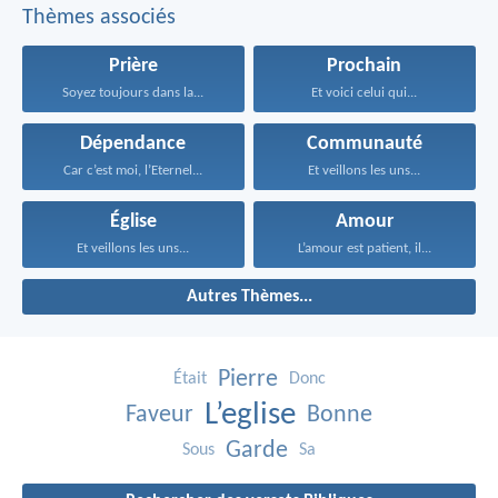
Thèmes associés
Prière
Prochain
Soyez toujours dans la...
Et voici celui qui...
Dépendance
Communauté
Car c’est moi, l’Eternel...
Et veillons les uns...
Église
Amour
Et veillons les uns...
L’amour est patient, il...
Autres Thèmes...
Pierre
Était
Donc
L’eglise
Faveur
Bonne
Garde
Sous
Sa