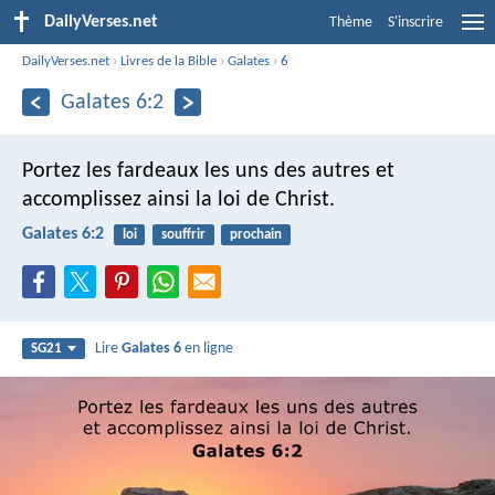
DailyVerses.net
Thème
S'inscrire
DailyVerses.net
›
Livres de la Bible
›
Galates
›
6
Galates 6:2
Portez les fardeaux les uns des autres et
accomplissez ainsi la loi de Christ.
Galates 6:2
loi
souffrir
prochain
Lire
Galates 6
en ligne
SG21