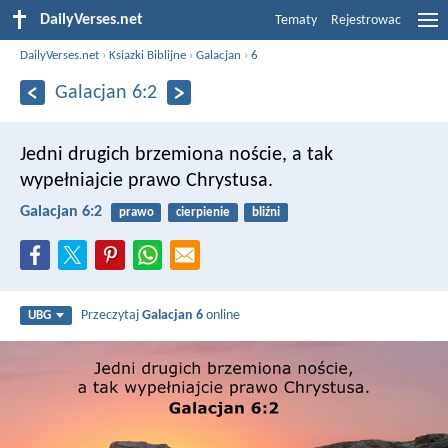
DailyVerses.net
Tematy
Rejestrowac
DailyVerses.net
›
Ksiazki Biblijne
›
Galacjan
›
6
Galacjan 6:2
Jedni drugich brzemiona noście, a tak
wypełniajcie prawo Chrystusa.
Galacjan 6:2
prawo
cierpienie
bliźni
Przeczytaj
Galacjan 6
online
UBG