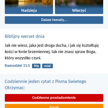
Nadzieja
Wierzyć
Dalsze tematy...
Biblijny werset dnia
Jak nie wiesz, jaka jest droga ducha,
i
jak
się kształtują
kości w łonie brzemiennej, tak nie znasz spraw Boga,
który wszystko czyni.
Kaznodziei 11:5
Bóg
pojąć
Codziennie jeden cytat z Pisma Swietego
Otrzymac:
Codzienne powiadomienie
Email