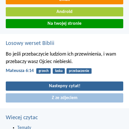
Android
Na twojej stronie
Losowy werset Biblii
Bo jeśli przebaczycie ludziom ich przewinienia, i wam
przebaczy wasz Ojciec niebieski.
Mateusza 6:14
grzech
łaska
przebaczenie
Nastepny cytat!
Z ze zdjeciem
Wiecej czytac
Tematy