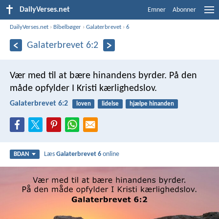
DailyVerses.net
Emner
Abonner
DailyVerses.net
›
Bibelbøger
›
Galaterbrevet
›
6
Galaterbrevet 6:2
Vær med til at bære hinandens byrder. På den
måde opfylder I Kristi kærlighedslov.
Galaterbrevet 6:2
loven
lidelse
hjælpe hinanden
Læs
Galaterbrevet 6
online
BDAN