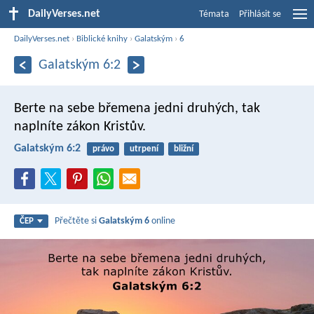
DailyVerses.net
Témata
Přihlásit se
DailyVerses.net
›
Biblické knihy
›
Galatským
›
6
Galatským 6:2
Berte na sebe břemena jedni druhých, tak
naplníte zákon Kristův.
Galatským 6:2
právo
utrpení
bližní
Přečtěte si
Galatským 6
online
ČEP