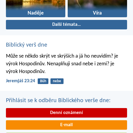
Naděje
Víra
Další témata…
Biblický verš dne
Může se někdo skrýt ve skrýších
a já ho neuvidím? je
výrok Hospodinův.
Nenaplňuji snad nebe i zemi? je
výrok Hospodinův.
Jeremjáš 23:24
Bůh
nebe
Přihlásit se k odběru Biblického verše dne:
Denní oznámení
E-mail