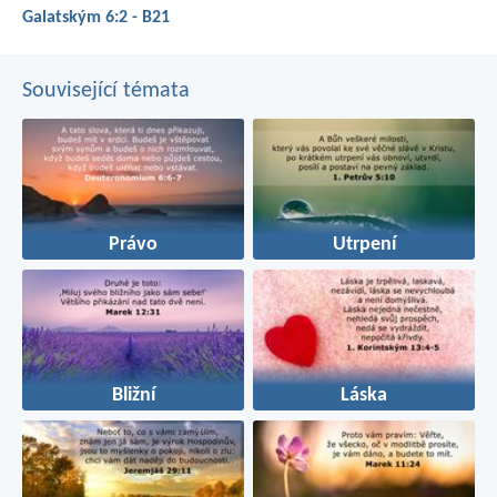
Galatským 6:2 - B21
Související témata
Právo
Utrpení
Bližní
Láska