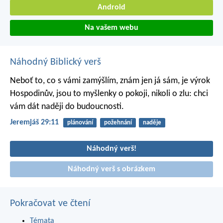
Android
Na vašem webu
Náhodný Biblický verš
Neboť to, co s vámi zamýšlím, znám jen já sám, je výrok
Hospodinův, jsou to myšlenky o pokoji, nikoli o zlu: chci
vám dát naději do budoucnosti.
Jeremjáš 29:11
plánování
požehnání
naděje
Náhodný verš!
Náhodný verš s obrázkem
Pokračovat ve čtení
Témata