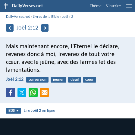
DailyVerses.net
Thème
S'inscrire
DailyVerses.net
›
Livres de la Bible
›
Joël
›
2
Joël 2:12
Mais maintenant encore,
l’Eternel le déclare,
revenez donc à moi,
revenez de tout votre
|
cœur,
avec le jeûne, avec des larmes
et des
|
lamentations.
Joël 2:12
conversion
jeûner
deuil
cœur
Lire
Joël 2
en ligne
BDS