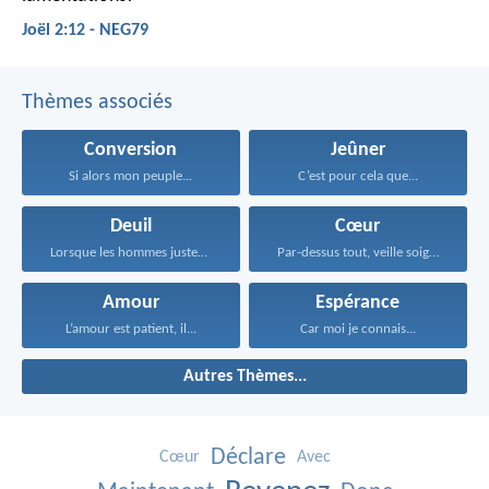
Joël 2:12 - NEG79
Thèmes associés
Conversion
Jeûner
Si alors mon peuple...
C’est pour cela que...
Deuil
Cœur
Lorsque les hommes justes...
Par-dessus tout, veille soigneusement...
Amour
Espérance
L’amour est patient, il...
Car moi je connais...
Autres Thèmes...
Déclare
Cœur
Avec