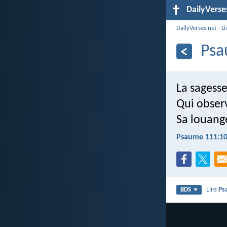
DailyVerse
DailyVerses.net
›
Li
Psa
La sages
Qui observ
Sa louang
Psaume 111:1
Lire
Ps
BDS