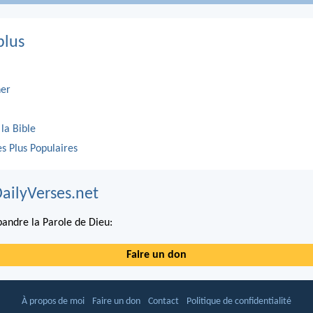
plus
er
 la Bible
es Plus Populaires
DailyVerses.net
andre la Parole de Dieu:
Faire un don
À propos de moi
Faire un don
Contact
Politique de confidentialité