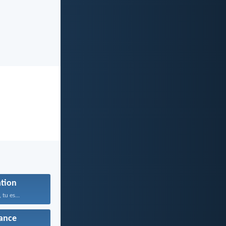
tion
 tu es...
ance