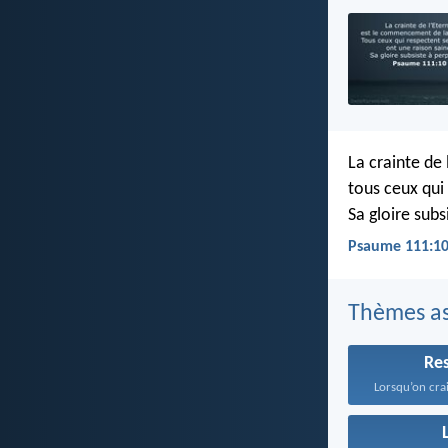
La crainte de
tous ceux qui
Sa gloire subs
Psaume 111:10
Thèmes as
Re