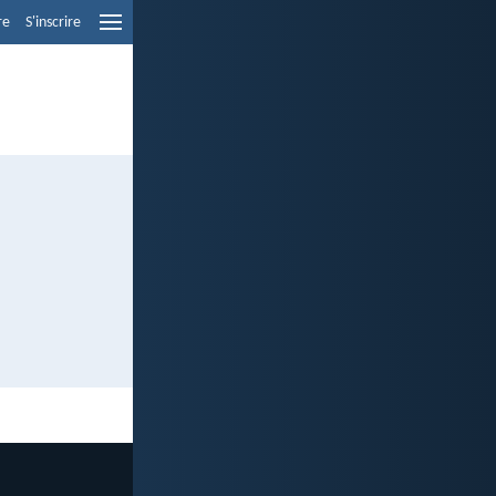
re
S'inscrire