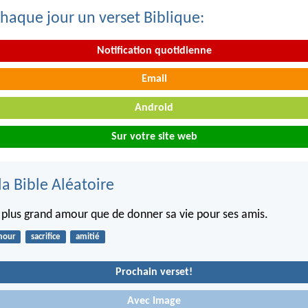
haque jour un verset Biblique:
Notification quotidienne
Email
Android
Sur votre site web
la Bible Aléatoire
de plus grand amour que de donner sa vie pour ses amis.
mour
sacrifice
amitié
Prochain verset!
Avec Image