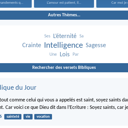
Que ces commandements que...
L’amour est patient, il...
Car moi je 
Autres Thèmes...
L’éternité
Ses
Sa
Intelligence
Crainte
Sagesse
Lois
Une
Par
Rechercher des versets Bibliques
lique du Jour
 tout comme celui qui vous a appelés est saint, soyez saints da
Car voici ce que Dieu dit dans l’Ecriture : Soyez saints, car je
6
sainteté
vie
vocation