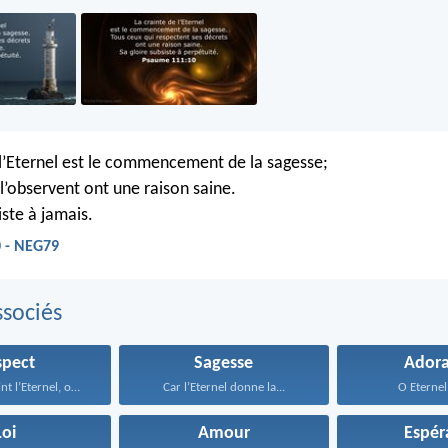
 l’Eternel est le commencement de la sagesse;
 l’observent ont une raison saine.
iste à jamais.
 - NEG79
sociés
spect
Sagesse
Adora
Lorsqu’on craint l’Eternel, on...
Car l’Eternel donne la...
O Eternel,
Loi
Amour
Espér