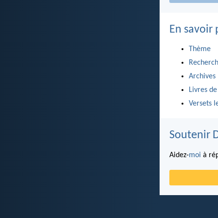
En savoir 
Thème
Recherch
Archives
Livres de
Versets l
Soutenir 
Aidez-
moi
à rép