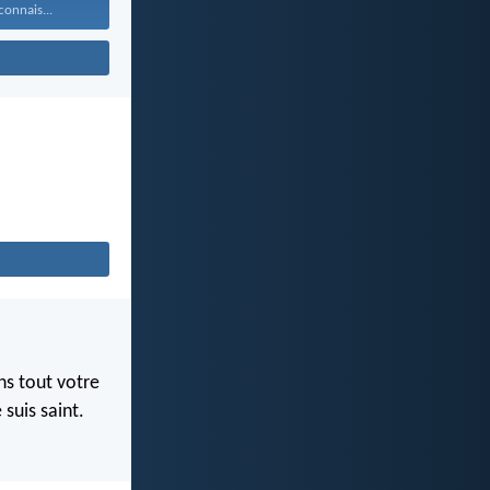
connais...
ns tout votre
 suis saint.