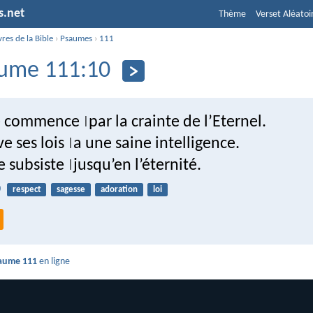
s.net
Thème
Verset Aléatoi
vres de la Bible
›
Psaumes
›
111
ume 111:10
se commence
par la crainte de l’Eternel.
|
e ses lois
a une saine intelligence.
|
e subsiste
jusqu’en l’éternité.
|
0
respect
sagesse
adoration
loi
aume 111
en ligne