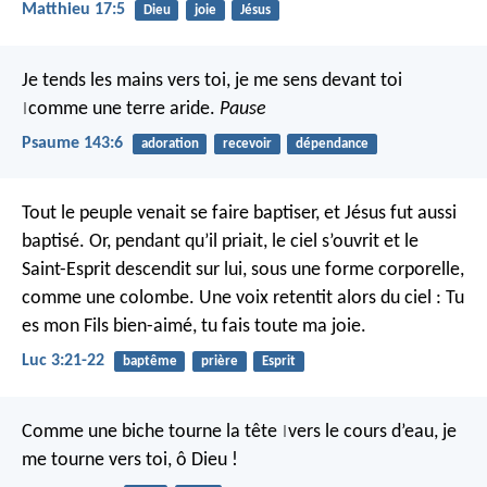
Matthieu 17:5
Dieu
joie
Jésus
Je tends les mains vers toi,
je me sens devant toi
comme une terre aride.
Pause
|
Psaume 143:6
adoration
recevoir
dépendance
Tout le peuple venait se faire baptiser, et Jésus fut aussi
baptisé. Or, pendant qu’il priait, le ciel s’ouvrit et le
Saint-Esprit descendit sur lui, sous une forme corporelle,
comme une colombe.
Une voix retentit alors du ciel : Tu
es mon Fils bien-aimé, tu fais toute ma joie.
Luc 3:21-22
baptême
prière
Esprit
Comme une biche tourne la tête
vers le cours d’eau,
je
|
me tourne vers toi, ô Dieu !