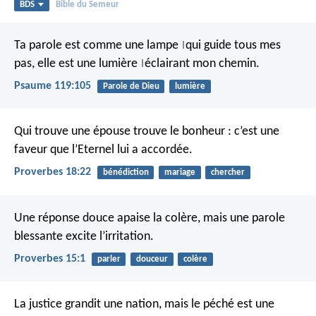
BDS
Bible du Semeur
Ta parole est comme une lampe
qui guide tous mes
|
pas,
elle est une lumière
éclairant mon chemin.
|
Psaume 119:105
Parole de Dieu
lumière
Qui trouve une épouse trouve le bonheur :
c’est une
faveur que l’Eternel lui a accordée.
Proverbes 18:22
bénédiction
mariage
chercher
Une réponse douce apaise la colère,
mais une parole
blessante excite l’irritation.
Proverbes 15:1
parler
douceur
colère
La justice grandit une nation,
mais le péché est une