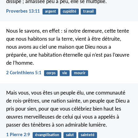
dissipe ;
amassée peu à peu, elle se multiplie.
Proverbes 13:11
argent
cupidité
travail
Nous le savons, en effet : si notre demeure, cette tente
que nous habitons sur la terre, vient à être détruite,
nous avons au ciel une maison que Dieu nous a
préparée, une habitation éternelle qui n’est pas l’œuvre
de l’homme.
2 Corinthiens 5:1
corps
vie
mourir
Mais vous, vous êtes un peuple élu, une communauté
de rois-prêtres, une nation sainte, un peuple que Dieu a
pris pour sien, pour que vous célébriez bien haut les
œuvres merveilleuses de celui qui vous a appelés à
passer des ténèbres à son admirable lumière.
1 Pierre 2:9
évangélisation
salut
sainteté