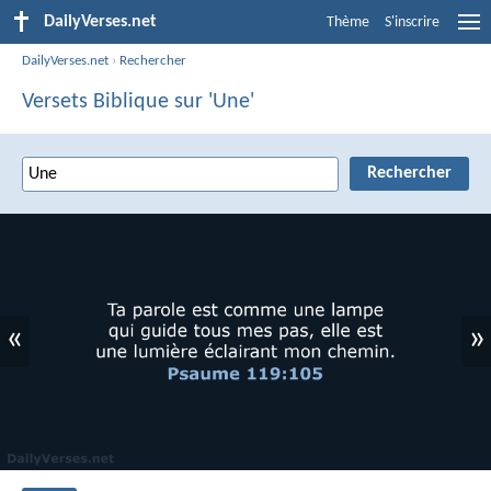
DailyVerses.net
Thème
S'inscrire
DailyVerses.net
›
Rechercher
Versets Biblique sur 'Une'
«
»