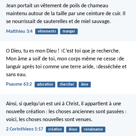
Jean portait un vêtement de poils de chameau
maintenu autour de la taille par une ceinture de cuir. Il
se nourrissait de sauterelles et de miel sauvage.
Matthieu 3:4
vêtements
manger
O Dieu, tu es mon Dieu !
C’est toi que je recherche.
|
Mon âme a soif de toi,
mon corps même ne cesse
de
|
languir après toi
comme une terre aride,
desséchée et
|
sans eau.
Psaume 63:2
adoration
chercher
âme
Ainsi, si quelqu’un est uni à Christ, il appartient à une
nouvelle création : les choses anciennes sont passées :
voici, les choses nouvelles sont venues.
2 Corinthiens 5:17
création
Jésus
renaissance