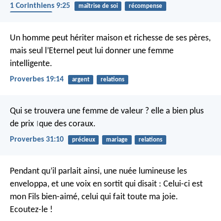
1 Corinthiens 9:25
maîtrise de soi
récompense
vie éternelle
Un homme peut hériter maison et richesse de ses pères,
mais seul l’Eternel peut lui donner une femme
intelligente.
Proverbes 19:14
argent
relations
Qui se trouvera une femme de valeur ?
elle a bien plus
de prix
que des coraux.
|
Proverbes 31:10
précieux
mariage
relations
Pendant qu’il parlait ainsi, une nuée lumineuse les
enveloppa, et une voix en sortit qui disait : Celui-ci est
mon Fils bien-aimé, celui qui fait toute ma joie.
Ecoutez-le !