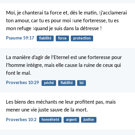
Moi, je chanterai ta force
et, dès le matin,
j’acclamerai
|
ton amour,
car tu es pour moi
une forteresse,
tu es
|
mon refuge
quand je suis dans la détresse !
|
Psaume 59:17
fiabilité
force
protection
La manière d’agir de l’Eternel est une forteresse pour
l’homme intègre,
mais elle cause la ruine de ceux qui
font le mal.
Proverbes 10:29
péché
fiabilité
loi
Les biens des méchants ne leur profitent pas,
mais
mener une vie juste sauve de la mort.
Proverbes 10:2
honnêteté
argent
justice