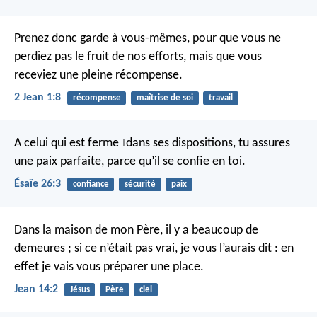
Prenez donc garde à vous-mêmes, pour que vous ne
perdiez pas le fruit de nos efforts, mais que vous
receviez une pleine récompense.
2 Jean 1:8
récompense
maîtrise de soi
travail
A celui qui est ferme
dans ses dispositions,
tu assures
|
une paix parfaite,
parce qu’il se confie en toi.
Ésaïe 26:3
confiance
sécurité
paix
Dans la maison de mon Père, il y a beaucoup de
demeures ; si ce n’était pas vrai, je vous l’aurais dit : en
effet je vais vous préparer une place.
Jean 14:2
Jésus
Père
ciel