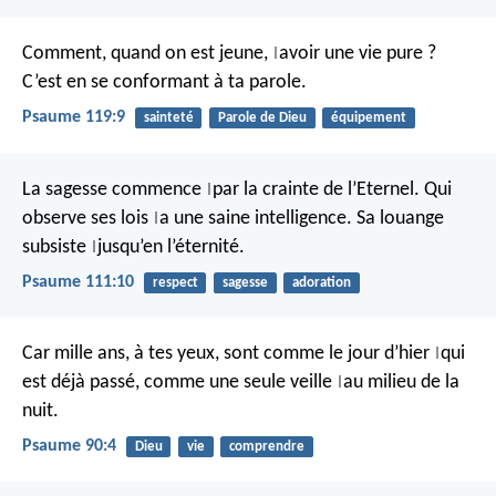
Comment, quand on est jeune,
avoir une vie pure ?
|
C’est en se conformant à ta parole.
Psaume 119:9
sainteté
Parole de Dieu
équipement
La sagesse commence
par la crainte de l’Eternel.
Qui
|
observe ses lois
a une saine intelligence.
Sa louange
|
subsiste
jusqu’en l’éternité.
|
Psaume 111:10
respect
sagesse
adoration
Car mille ans, à tes yeux,
sont comme le jour d’hier
qui
|
est déjà passé,
comme une seule veille
au milieu de la
|
nuit.
Psaume 90:4
Dieu
vie
comprendre