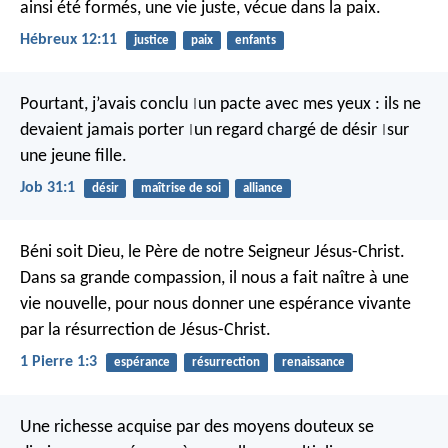
ainsi été formés, une vie juste, vécue dans la paix.
Hébreux 12:11
justice
paix
enfants
Pourtant, j’avais conclu
un pacte avec mes yeux :
ils ne
|
devaient jamais porter
un regard chargé de désir
sur
|
|
une jeune fille.
Job 31:1
désir
maîtrise de soi
alliance
Béni soit Dieu, le Père de notre Seigneur Jésus-Christ.
Dans sa grande compassion, il nous a fait naître à une
vie nouvelle, pour nous donner une espérance vivante
par la résurrection de Jésus-Christ.
1 Pierre 1:3
espérance
résurrection
renaissance
Une richesse acquise par des moyens douteux se