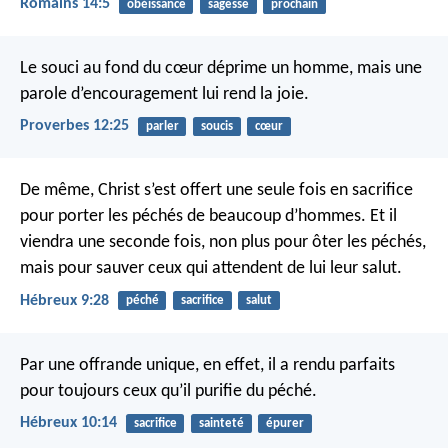
Romains 14:5
obéissance
sagesse
prochain
Le souci au fond du cœur déprime un homme,
mais une
parole d’encouragement lui rend la joie.
Proverbes 12:25
parler
soucis
cœur
De même, Christ s’est offert une seule fois en sacrifice
pour porter les péchés de beaucoup d’hommes. Et il
viendra une seconde fois, non plus pour ôter les péchés,
mais pour sauver ceux qui attendent de lui leur salut.
Hébreux 9:28
péché
sacrifice
salut
Par une offrande unique, en effet, il a rendu parfaits
pour toujours ceux qu’il purifie du péché.
Hébreux 10:14
sacrifice
sainteté
épurer