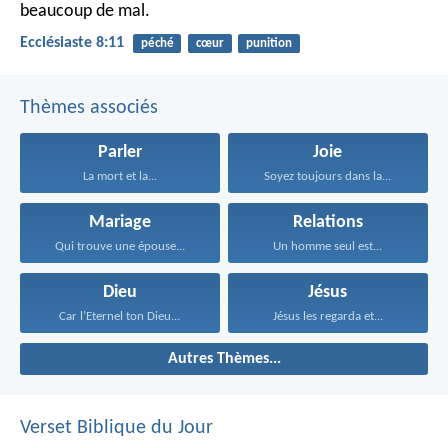
beaucoup de mal.
Ecclésiaste 8:11
péché
cœur
punition
Thèmes associés
Parler
Joie
La mort et la...
Soyez toujours dans la...
Mariage
Relations
Qui trouve une épouse...
Un homme seul est...
Dieu
Jésus
Car l’Eternel ton Dieu...
Jésus les regarda et...
Autres Thèmes...
Verset Biblique du Jour