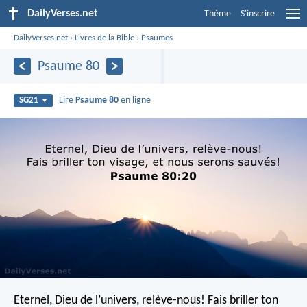
DailyVerses.net
Thème
S'inscrire
DailyVerses.net
›
Livres de la Bible
›
Psaumes
Psaume 80
Lire
Psaume 80
en ligne
SG21
Eternel, Dieu de l’univers, relève-nous!
Fais briller ton