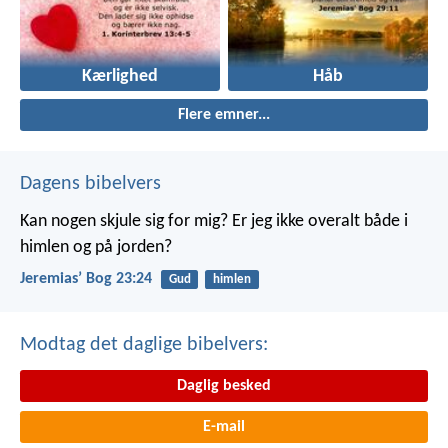
Kærlighed
Håb
Flere emner...
Dagens bibelvers
Kan nogen skjule sig for mig? Er jeg ikke overalt både i
himlen og på jorden?
Jeremiasʼ Bog 23:24
Gud
himlen
Modtag det daglige bibelvers:
Daglig besked
E-mail