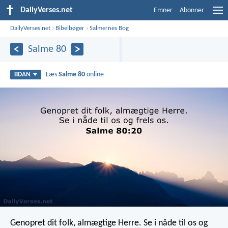
DailyVerses.net
Emner
Abonner
DailyVerses.net
›
Bibelbøger
›
Salmernes Bog
Salme 80
Læs
Salme 80
online
BDAN
Genopret dit folk, almægtige Herre.
Se i nåde til os og