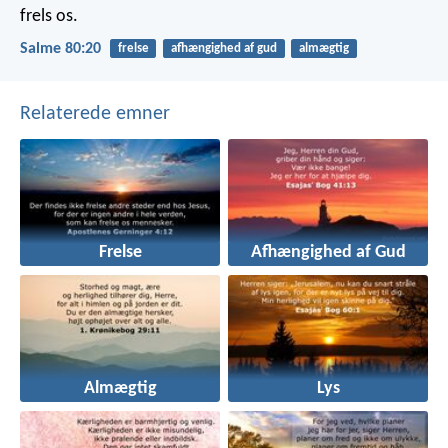
frels os.
Salme 80:20
frelse
afhængighed af gud
almægtig
Relaterede emner
Frelse
Afhængighed af Gud
Almægtig
Lys