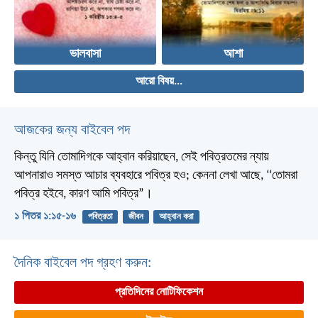
ভালবাসা
আশা
আরো বিষয়...
আজকের জন্য বাইবেল পদ
কিন্তু যিনি তোমাদিগকে আহ্বান করিয়াছেন, সেই পবিত্রতমের ন্যায়
আপনারাও সমস্ত আচার ব্যবহারে পবিত্র হও; কেননা লেখা আছে, ‘‘তোমরা
পবিত্র হইবে, কারণ আমি পবিত্র”।
১ পিতর ১:১৫-১৬
পবিত্রতা
জীবন
আহ্বান করা
দৈনিক বাইবেল পদ গ্রহণ করুন:
প্রতিদিনের নোটিফিকেশন