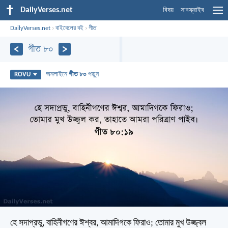
DailyVerses.net
বিষয়
সাবস্ক্রাইব
DailyVerses.net
›
বাইবেলের বই
›
গীত
গীত ৮০
অনলাইনে
গীত ৮০
পড়ুন
ROVU
হে সদাপ্রভু, বাহিনীগণের ঈশ্বর, আমাদিগকে ফিরাও;
তোমার মুখ উজ্জ্বল