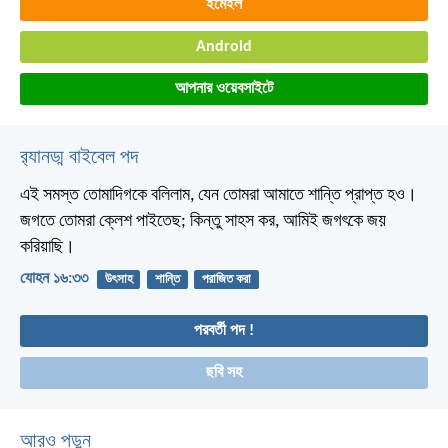
ইমেইল
Android
আপনার ওয়েবসাইটে
র‌্যানড্ম বাইবেল পদ
এই সমস্ত তোমাদিগকে বলিলাম, যেন তোমরা আমাতে শান্তি প্রাপ্ত হও।
জগতে তোমরা ক্লেশ পাইতেছ; কিন্তু সাহস কর, আমিই জগৎকে জয়
করিয়াছি।
যোহন ১৬:৩৩
উৎসাহ
শান্তি
পরাজিত করা
পরবর্তী পদ !
ছবি সহ
আরও পড়ুন