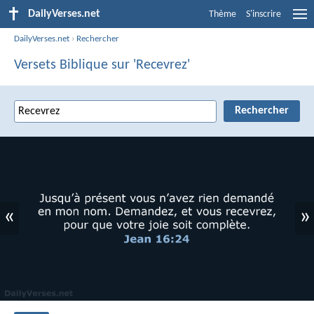
DailyVerses.net
Thème
S'inscrire
DailyVerses.net
›
Rechercher
Versets Biblique sur 'Recevrez'
«
»