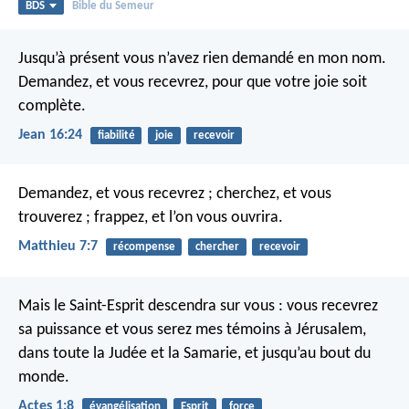
BDS
Bible du Semeur
Jusqu’à présent vous n’avez rien demandé en mon nom.
Demandez, et vous recevrez, pour que votre joie soit
complète.
Jean 16:24
fiabilité
joie
recevoir
Demandez, et vous recevrez ; cherchez, et vous
trouverez ; frappez, et l’on vous ouvrira.
Matthieu 7:7
récompense
chercher
recevoir
Mais le Saint-Esprit descendra sur vous : vous recevrez
sa puissance et vous serez mes témoins à Jérusalem,
dans toute la Judée et la Samarie, et jusqu’au bout du
monde.
Actes 1:8
évangélisation
Esprit
force