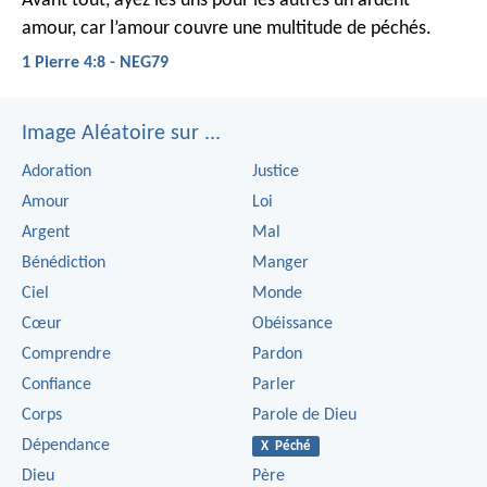
Avant tout, ayez les uns pour les autres un ardent
amour, car l’amour couvre une multitude de péchés.
1 Pierre 4:8 - NEG79
Image Aléatoire sur ...
Adoration
Justice
Amour
Loi
Argent
Mal
Bénédiction
Manger
Ciel
Monde
Cœur
Obéissance
Comprendre
Pardon
Confiance
Parler
Corps
Parole de Dieu
Dépendance
X Péché
Dieu
Père