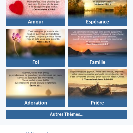
Amour
Espérance
Foi
Famille
Adoration
Prière
Autres Thèmes...