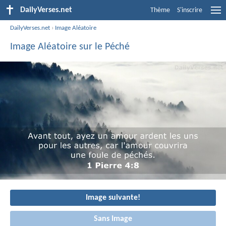
DailyVerses.net
Thème
S'inscrire
DailyVerses.net
›
Image Aléatoire
Image Aléatoire sur le Péché
Image suivante!
Sans Image