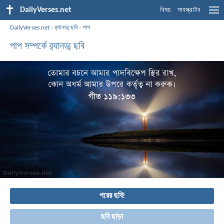
DailyVerses.net
বিষয়
সাবস্ক্রাইব
DailyVerses.net
›
র‌্যানড্ম ছবি
›
পাপ
পাপ সম্পর্কে র‌্যানড্ম ছবি
পরের ছবি!
ছবি ছাড়া