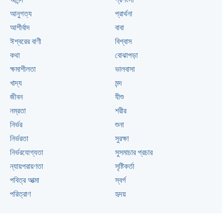
আনন্দ
প্রশংসা
আনুগত্য
প্রার্থনা
আশীর্বাদ
বাবা
ঈশ্বরের বাণী
বিশ্বাস
কথা
বোঝাপড়া
ক্ষমাশীলতা
ভালবাসা
খাদ্য
মন্দ
জীবন
যীশু
নম্রতা
শরীর
নির্ভর
শুনা
নির্ভরতা
সুরক্ষা
নির্ভরযোগ্যতা
সুসমাচার প্রচার
ন্যায়পরায়ণতা
সৃষ্টিকর্তা
পবিত্র আত্মা
স্বর্গ
পরিত্রাণ
হৃদয়