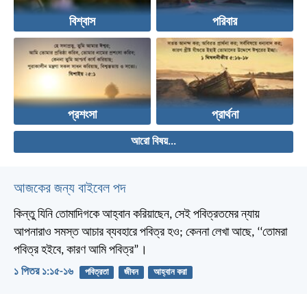
বিশ্বাস
পরিবার
প্রশংসা
প্রার্থনা
আরো বিষয়...
আজকের জন্য বাইবেল পদ
কিন্তু যিনি তোমাদিগকে আহ্বান করিয়াছেন, সেই পবিত্রতমের ন্যায়
আপনারাও সমস্ত আচার ব্যবহারে পবিত্র হও; কেননা লেখা আছে, ‘‘তোমরা
পবিত্র হইবে, কারণ আমি পবিত্র”।
১ পিতর ১:১৫-১৬
পবিত্রতা
জীবন
আহ্বান করা