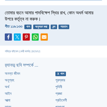
তোমার বচনে আমার পাদবিক্ষেপ স্থির রাখ,
কোন অধর্ম আমার
উপরে কর্তৃত্ব না করুক।
গীত ১১৯:১৩৩
পাপ
অনুসরণ করা
মন্দ
শয়তান
পবিত্র বাইবেল (কেরী ভার্সন) (ROVU)
র‌্যানড্ম ছবি সম্পর্কে ...
অনন্ত জীবন
X পাপ
অনুগ্রহ
পুরস্কার
অর্থ
পৃথিবী
আইন
প্রজ্ঞা
আত্মা
প্রতিবেশী